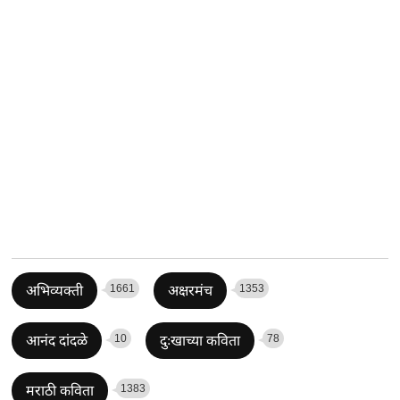
1661
1353
अभिव्यक्ती
अक्षरमंच
10
78
आनंद दांदळे
दुःखाच्या कविता
1383
मराठी कविता