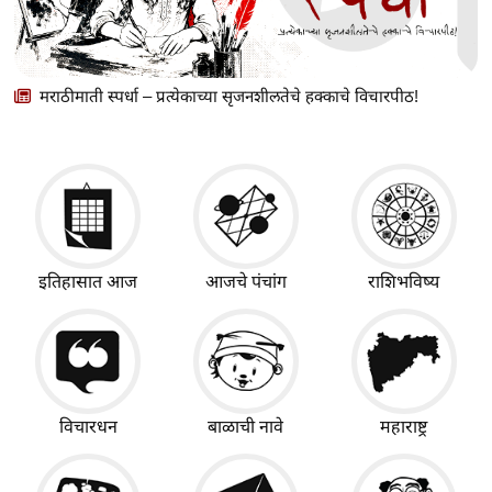
मराठीमाती स्पर्धा – प्रत्येकाच्या सृजनशीलतेचे हक्काचे विचारपीठ!
इतिहासात आज
आजचे पंचांग
राशिभविष्य
विचारधन
बाळाची नावे
महाराष्ट्र