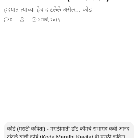
हृदयात त्याच्या हेच दाटलेले असेल... कोडं
0
२ मार्च, २०१९
कोडं (मराठी कविता) - मराठीमाती डॉट कॉमचे सभासद कवी आनंद
दांदळे यांची कोडं (Koda Marathi Kavita) ही मराठी कविता.