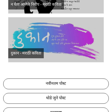
न घेता आलेले निरोप - मराठी कविता
दुकान - मराठी कविता
नवीनतम पोस्ट
थोडे जुने पोस्ट