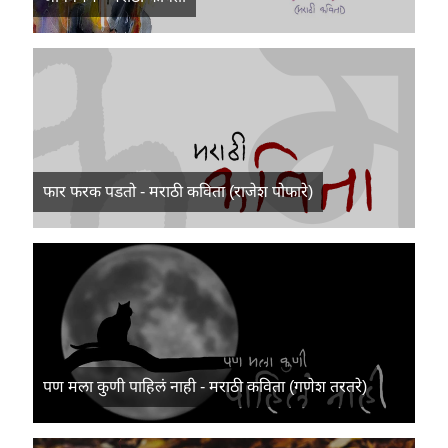
फार फरक पडतो - मराठी कविता (राजेश पोफारे)
पण मला कुणी पाहिलं नाही - मराठी कविता (गणेश तरतरे)