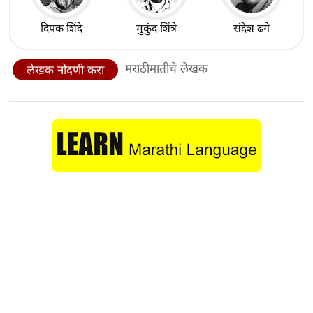
दिपक शिंदे
मुकुंद शिंत्रे
संदेश ढगे
मराठीमातीचे लेखक
लेखक नोंदणी करा