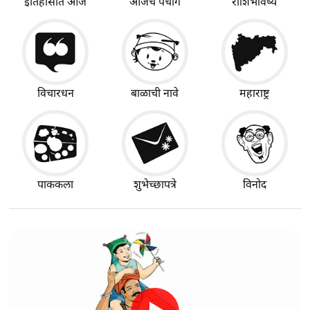
इतिहासात आज
आजचे पंचांग
राशिभविष्य
विचारधन
बाळाची नावे
महाराष्ट्र
पाककला
शुभेच्छापत्रे
विनोद