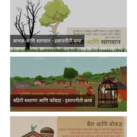
बाभळ आणि सागवान - इसापनीती कथा
बहिरी ससाणा आणि कोंबडा - इसापनीती कथा