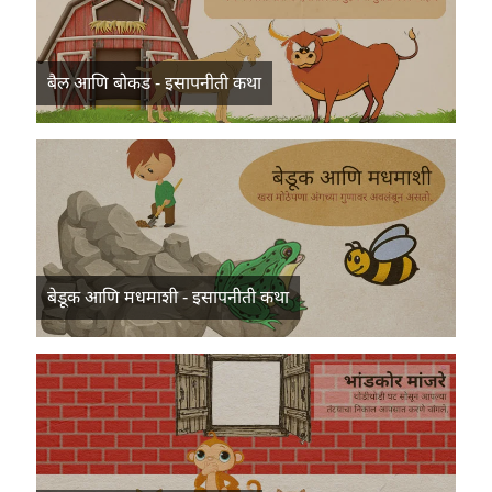
बैल आणि बोकड - इसापनीती कथा
बेडूक आणि मधमाशी - इसापनीती कथा