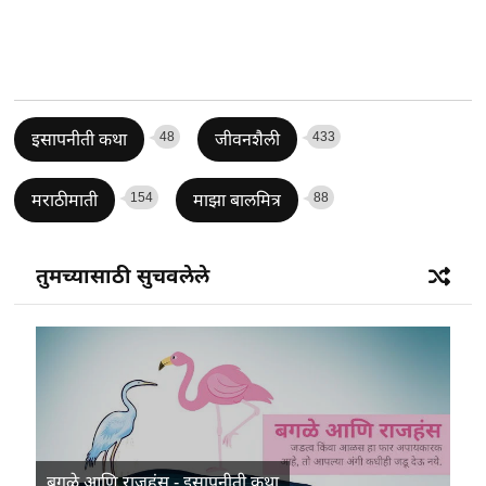
48
433
इसापनीती कथा
जीवनशैली
154
88
मराठीमाती
माझा बालमित्र
तुमच्यासाठी सुचवलेले
बगळे आणि राजहंस - इसापनीती कथा