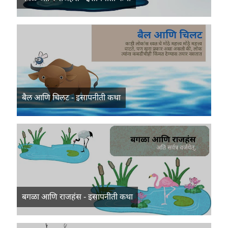
बैल आणि चिलट - इसापनीती कथा
बगळा आणि राजहंस - इसापनीती कथा