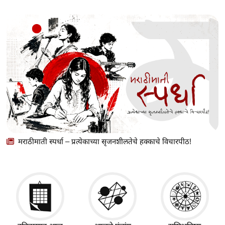
मराठीमाती स्पर्धा – प्रत्येकाच्या सृजनशीलतेचे हक्काचे विचारपीठ!