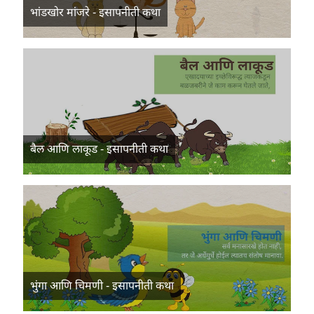
भांडखोर मांजरे - इसापनीती कथा
बैल आणि लाकूड - इसापनीती कथा
भुंगा आणि चिमणी - इसापनीती कथा