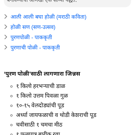
आली आली बघा होळी (मराठी कविता)
होळी सण (सण-उत्सव)
पुरणपोळी - पाककृती
पुरणाची पोळी - पाककृती
‘पुरण पोळी’साठी लागणारा जिन्नस
१ किलो हरभऱ्याची डाळ
१ किलो उत्तम पिवळा गुळ
१०-१५ वेलदोड्यांची पूड
अर्ध्या जायफळाची व थोडी केशराची पूड
चवीसाठी १ चमचा मीठ
१ फुलपात्र बारीक रवा