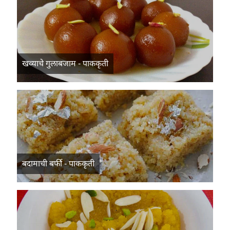
खव्याचे गुलाबजाम - पाककृती
बदामाची बर्फी - पाककृती