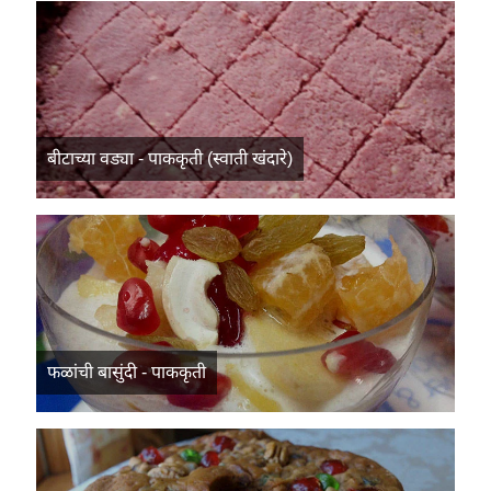
बीटाच्या वड्या - पाककृती (स्वाती खंदारे)
फळांची बासुंदी - पाककृती