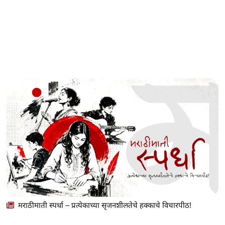
मराठीमाती स्पर्धा – प्रत्येकाच्या सृजनशीलतेचे हक्काचे विचारपीठ!