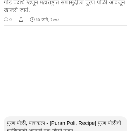
गोड पदार्थ म्हणून महाराष्ट्रात सणासुदीला पुरण पोळी आवर्जून
खाल्ली जाते.
0
१४ जाने, २००८
पुरण पोळी, पाककला - [Puran Poli, Recipe] पुरण पोळीची
बनविण्याची आणखी एक सोप्पी पद्धत.