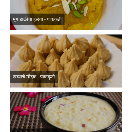
मूग डाळीचा हलवा - पाककृती
खव्याचे मोदक - पाककृती