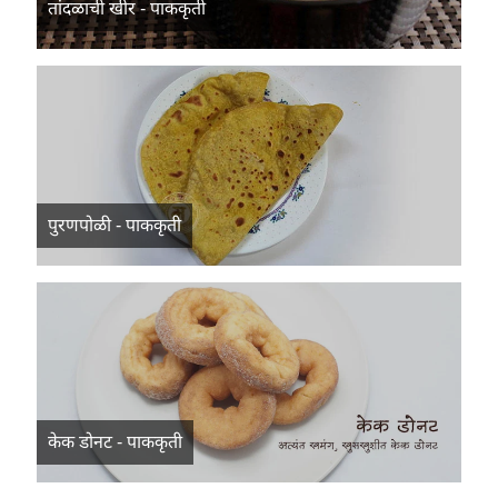
तांदळाची खीर - पाककृती
पुरणपोळी - पाककृती
केक डोनट - पाककृती