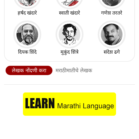
हर्षद खंदारे
स्वाती खंदारे
गणेश तरतरे
दिपक शिंदे
मुकुंद शिंत्रे
संदेश ढगे
लेखक नोंदणी करा
मराठीमातीचे लेखक