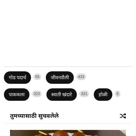
55
433
गोड पदार्थ
जीवनशैली
322
321
5
पाककला
स्वाती खंदारे
होळी
तुमच्यासाठी सुचवलेले