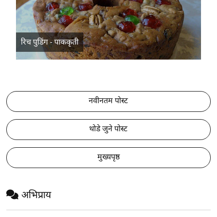
रिच पुडिंग - पाककृती
नवीनतम पोस्ट
थोडे जुने पोस्ट
मुख्यपृष्ठ
अभिप्राय