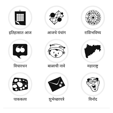
इतिहासात आज
आजचे पंचांग
राशिभविष्य
विचारधन
बाळाची नावे
महाराष्ट्र
पाककला
शुभेच्छापत्रे
विनोद