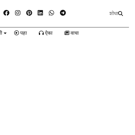
शोधा
ी
पहा
ऐका
वाचा