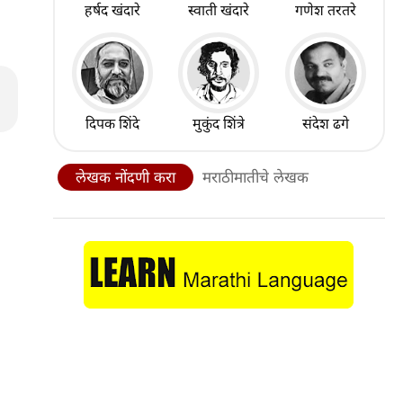
हर्षद खंदारे
स्वाती खंदारे
गणेश तरतरे
दिपक शिंदे
मुकुंद शिंत्रे
संदेश ढगे
लेखक नोंदणी करा
मराठीमातीचे लेखक