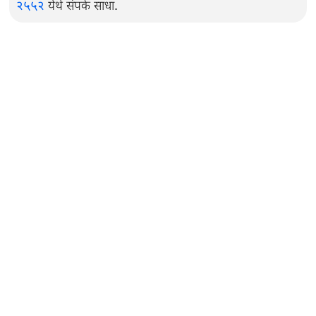
२५५२
येथे संपर्क साधा.