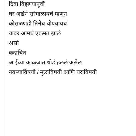
दिवा विझण्यापूर्वी

घर आईने सांभाळायचं म्हणून

कोसळणंही तिनेच थोपवायचं

यावर आमचं एकमत झालं

असो

कदाचित

आईच्या काळजात थोडं हललं असेल

नवऱ्याविषयी / मुलाविषयी आणि घराविषयी