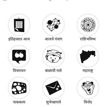
इतिहासात आज
आजचे पंचांग
राशिभविष्य
विचारधन
बाळाची नावे
महाराष्ट्र
पाककला
शुभेच्छापत्रे
विनोद