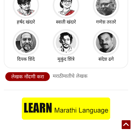
हर्षद खंदारे
स्वाती खंदारे
गणेश तरतरे
दिपक शिंदे
मुकुंद शिंत्रे
संदेश ढगे
मराठीमातीचे लेखक
लेखक नोंदणी करा