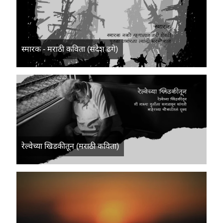
स्मारक - मराठी कविता (संदेश ढगे)
रेल्वेच्या खिडकीतून (मराठी कविता)