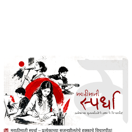
मराठीमाती स्पर्धा – प्रत्येकाच्या सृजनशीलतेचे हक्काचे विचारपीठ!