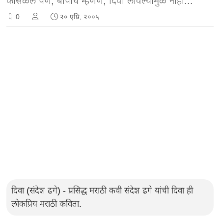
कोसळले पण, बापाचे म्हणणे, दिवा लावल्यामुळे नाही...
0
२० एप्रि, २००५
दिवा (संदेश ढगे) - प्रसिद्ध मराठी कवी संदेश ढगे यांची दिवा ही
लोकप्रिय मराठी कविता.