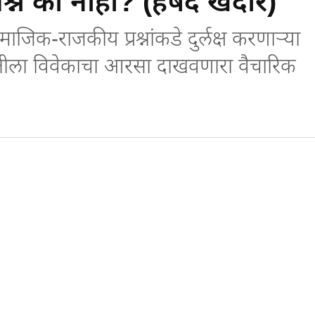
न का नाही? (हर्षद खंदारे)
ाजिक-राजकीय प्रश्नांकडे दुर्लक्ष करणाऱ्या
तीला विवेकाचा आरसा दाखवणारा वैचारिक