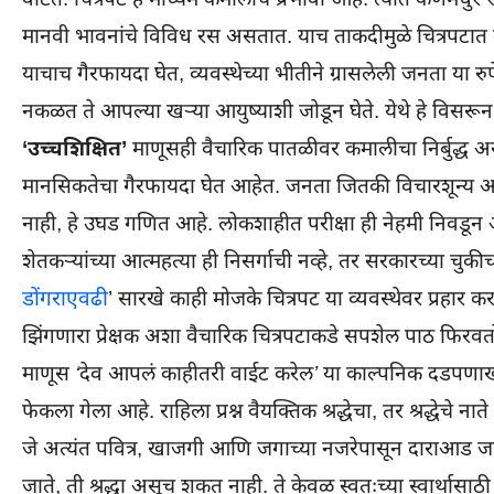
मानवी भावनांचे विविध रस असतात. याच ताकदीमुळे चित्रपटात दा
याचाच गैरफायदा घेत, व्यवस्थेच्या भीतीने ग्रासलेली जनता या
नकळत ते आपल्या खऱ्या आयुष्याशी जोडून घेते. येथे हे विसरून
‘उच्चशिक्षित’
माणूसही वैचारिक पातळीवर कमालीचा निर्बुद्ध असू
मानसिकतेचा गैरफायदा घेत आहेत. जनता जितकी विचारशून्य आणि 
नाही, हे उघड गणित आहे. लोकशाहीत परीक्षा ही नेहमी निवडून आ
शेतकऱ्यांच्या आत्महत्या ही निसर्गाची नव्हे, तर सरकारच्या चुक
डोंगराएवढी
’ सारखे काही मोजके चित्रपट या व्यवस्थेवर प्रहार करण
झिंगणारा प्रेक्षक अशा वैचारिक चित्रपटाकडे सपशेल पाठ फिरव
माणूस
‘देव आपलं काहीतरी वाईट करेल’
या काल्पनिक दडपणाखाल
फेकला गेला आहे. राहिला प्रश्न वैयक्तिक श्रद्धेचा, तर श्रद्धेच
जे अत्यंत पवित्र, खाजगी आणि जगाच्या नजरेपासून दाराआड जपा
जाते, ती श्रद्धा असूच शकत नाही. ते केवळ स्वतःच्या स्वार्थासाठी