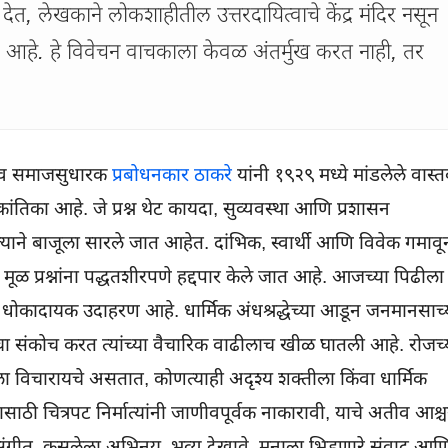
भ देत, लेखकाने लोकशाहीतील उत्तरदायित्वाचे केंद्र मंदिर नसून
डले आहे. हे विवेचन वाचकाला केवळ अंतर्मुख करत नाही, तर
वंत व समाजसुधारक
प्रबोधनकार ठाकरे
यांनी १९२९ मध्ये मांडलेले वास्
िका आहे. जे प्रश्न थेट कायदा, सुव्यवस्था आणि प्रशासन
शल्याने बाजूला सारले जात आहेत. दांभिक, स्वार्थी आणि विवेक गमावू
ूळ प्रश्नांना पद्धतशीरपणे हद्दपार केले जात आहे. आजच्या पिढीला
आणि धोकादायक उदाहरण आहे. धार्मिक अंधश्रद्धेच्या आडून जनमानसाच्
ेकाचा संकोच करत त्यांच्या वैचारिक वाढीलाच खीळ घातली आहे. रोजच्
रला विचारायचे असतात, कोणत्याही अदृश्य शक्तीला किंवा धार्मिक
साठी चित्रपट निर्मात्यांनी जाणीवपूर्वक नाकारावी, याचे अतीव आश्चर
धुर संगीत, कसलेला अभिनय, भव्य देखावे, मनाला भिडणारे संवाद आण