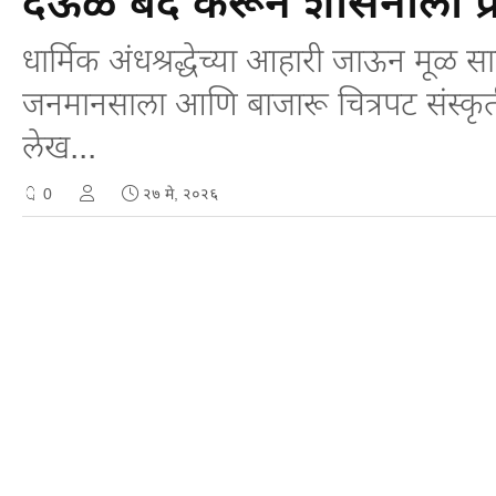
देऊळ बंद करून शासनाला प्रश्
धार्मिक अंधश्रद्धेच्या आहारी जाऊन मूळ साम
जनमानसाला आणि बाजारू चित्रपट संस्कृ
लेख...
0
२७ मे, २०२६