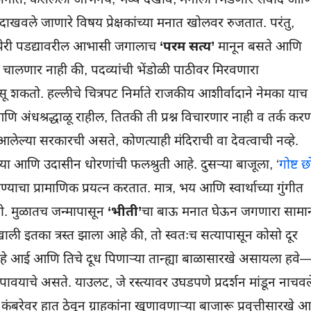
खवले जाणारे विषय प्रेक्षकांच्या मनात खोलवर रुजतात. परंतु,
 रुपेरी पडद्यावरील आभासी जगालाच
‘परम सत्य’
मानून बसते आणि
 चालणार नाही की, पदव्यांची भेंडोळी पाठीवर मिरवणारा
 शकतो. हल्लीचे चित्रपट निर्माते राजकीय आशीर्वादाने नेमका याच
अंधश्रद्धाळू राहील, तितकी ती प्रश्न विचारणार नाही व तर्क कर
लेल्या सरकारची असते, कोणत्याही मंदिराची वा देवत्वाची नव्हे.
ीच्या आणि उदासीन धोरणांची फलश्रुती आहे. दुसऱ्या बाजूला, ‘
गोष्ट छ
्याचा प्रामाणिक प्रयत्न करतात. मात्र, भय आणि स्वार्थाच्या गुंगीत
तो. मुळातच जन्मापासून
‘भीती’
चा बाऊ मनात घेऊन जगणारा सामान
ी इतका त्रस्त झाला आहे की, तो स्वतःच सत्यापासून कोसो दूर
े नाते हे आई आणि तिचे दूध पिणाऱ्या तान्ह्या बाळासारखे असायला हवे
वयाचे असते. याउलट, जे रस्त्यावर उघडपणे प्रदर्शन मांडून नाचवल
 कंबरेवर हात ठेवून ग्राहकांना खुणावणाऱ्या बाजारू प्रवृत्तीसारखे आ