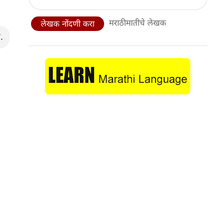
मराठीमातीचे लेखक
लेखक नोंदणी करा
.