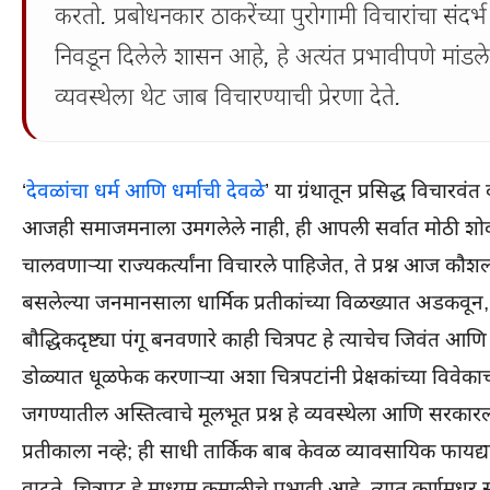
करतो. प्रबोधनकार ठाकरेंच्या पुरोगामी विचारांचा संदर्
निवडून दिलेले शासन आहे, हे अत्यंत प्रभावीपणे मां
व्यवस्थेला थेट जाब विचारण्याची प्रेरणा देते.
‘
देवळांचा धर्म आणि धर्माची देवळे
’ या ग्रंथातून प्रसिद्ध विचार
आजही समाजमनाला उमगलेले नाही, ही आपली सर्वात मोठी शोकांत
चालवणाऱ्या राज्यकर्त्यांना विचारले पाहिजेत, ते प्रश्न आज कौ
बसलेल्या जनमानसाला धार्मिक प्रतीकांच्या विळख्यात अडकवून, म
बौद्धिकदृष्ट्या पंगू बनवणारे काही चित्रपट हे त्याचेच जिवंत 
डोळ्यात धूळफेक करणाऱ्या अशा चित्रपटांनी प्रेक्षकांच्या विव
जगण्यातील अस्तित्वाचे मूलभूत प्रश्न हे व्यवस्थेला आणि सरका
प्रतीकाला नव्हे; ही साधी तार्किक बाब केवळ व्यावसायिक फायद्या
वाटते. चित्रपट हे माध्यम कमालीचे प्रभावी आहे. त्यात कर्णम