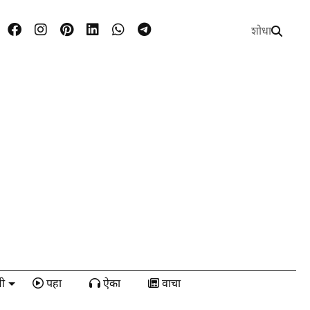
शोधा
ी
पहा
ऐका
वाचा