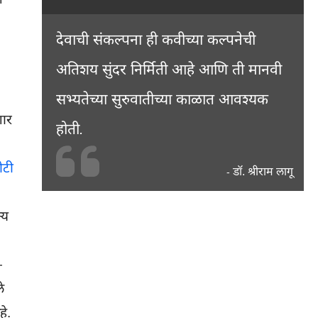
देवाची संकल्पना ही कवीच्या कल्पनेची
अतिशय सुंदर निर्मिती आहे आणि ती मानवी
सभ्यतेच्या सुरुवातीच्या काळात आवश्यक
णार
होती.
ोटी
डॉ. श्रीराम लागू
-
्य
—
े
हे.