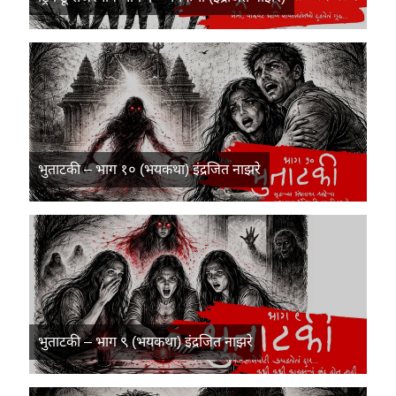
भुताटकी – भाग १० (भयकथा) इंद्रजित नाझरे
भुताटकी – भाग ९ (भयकथा) इंद्रजित नाझरे