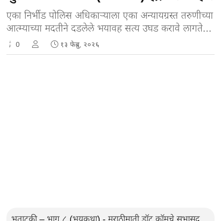
एका निर्भीड पोलिस अधिकाऱ्याला एका अन्यायग्रस्त तरुणीच्या
आत्म्याच्या मदतीने दडलेले भयावह सत्य उघड करावे लागते...
0
१३ फेब्रु, २०२६
भुताटकी – भाग ८ (भयकथा) - मराठीमाती डॉट कॉमचे सभासद