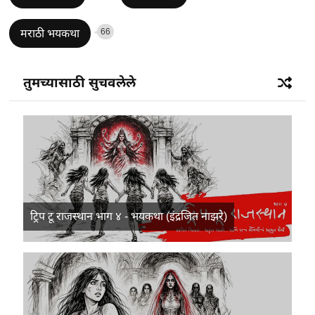
66
मराठी भयकथा
तुमच्यासाठी सुचवलेले
ट्रिप टू राजस्थान भाग ४ - भयकथा (इंद्रजित नाझरे)