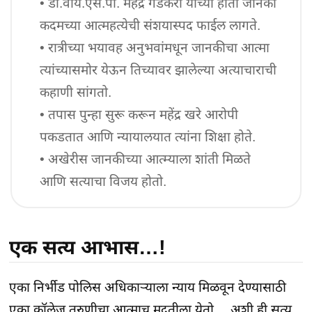
• डी.वाय.एस.पी. महेंद्र गडकरी यांच्या हाती जानकी 
कदमच्या आत्महत्येची संशयास्पद फाईल लागते.

• रात्रीच्या भयावह अनुभवांमधून जानकीचा आत्मा 
त्यांच्यासमोर येऊन तिच्यावर झालेल्या अत्याचाराची 
कहाणी सांगतो.

• तपास पुन्हा सुरू करून महेंद्र खरे आरोपी 
पकडतात आणि न्यायालयात त्यांना शिक्षा होते.

• अखेरीस जानकीच्या आत्म्याला शांती मिळते 
आणि सत्याचा विजय होतो.
एक सत्य आभास…!
एका निर्भीड पोलिस अधिकाऱ्याला न्याय मिळवून देण्यासाठी 
एका कॉलेज तरुणीचा आत्माच मदतीला येतो… अशी ही सत्य 