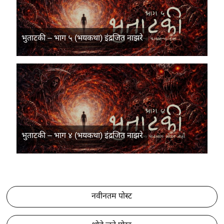
भुताटकी – भाग ५ (भयकथा) इंद्रजित नाझरे
भुताटकी – भाग ४ (भयकथा) इंद्रजित नाझरे
नवीनतम पोस्ट