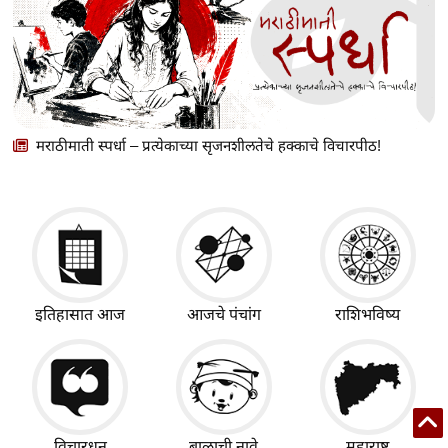
मराठीमाती स्पर्धा – प्रत्येकाच्या सृजनशीलतेचे हक्काचे विचारपीठ!
इतिहासात आज
आजचे पंचांग
राशिभविष्य
विचारधन
बाळाची नावे
महाराष्ट्र