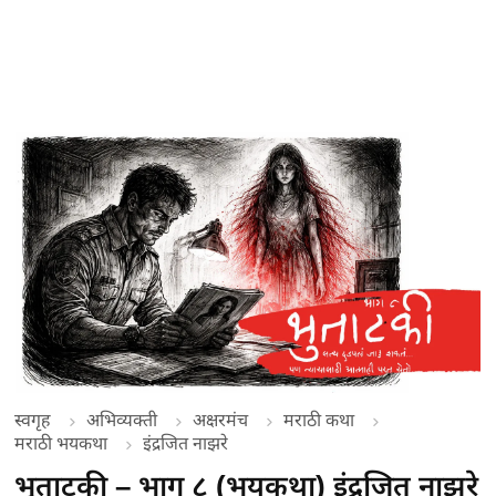
स्वगृह
अभिव्यक्ती
अक्षरमंच
मराठी कथा
मराठी भयकथा
इंद्रजित नाझरे
भुताटकी – भाग ८ (भयकथा) इंद्रजित नाझरे