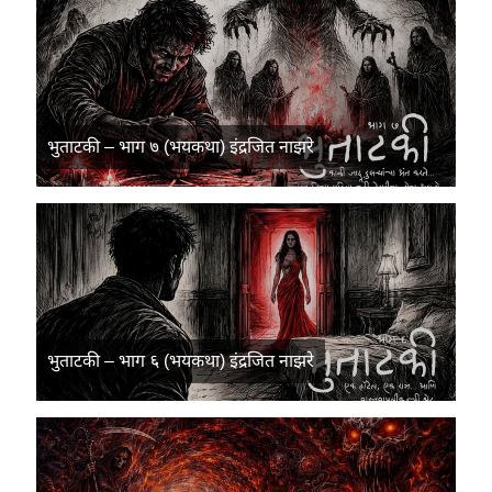
भुताटकी – भाग ७ (भयकथा) इंद्रजित नाझरे
भुताटकी – भाग ६ (भयकथा) इंद्रजित नाझरे