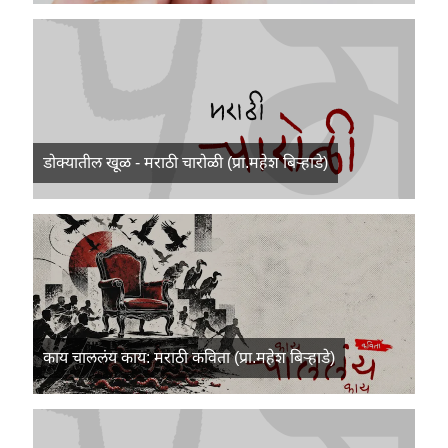
डोक्यातील खूळ - मराठी चारोळी (प्रा.महेश बिऱ्हाडे)
काय चाललंय काय: मराठी कविता (प्रा.महेश बिऱ्हाडे)