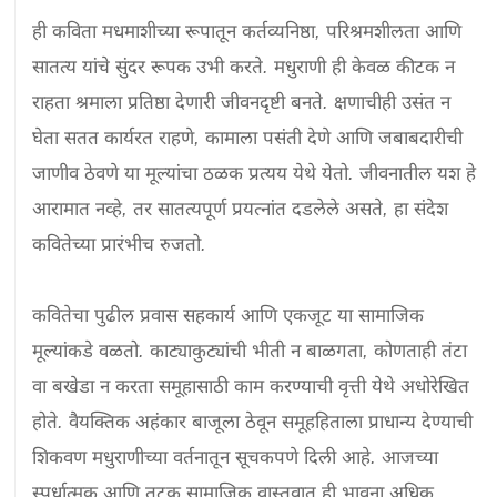
ही कविता मधमाशीच्या रूपातून कर्तव्यनिष्ठा, परिश्रमशीलता आणि 
सातत्य यांचे सुंदर रूपक उभी करते. मधुराणी ही केवळ कीटक न 
राहता श्रमाला प्रतिष्ठा देणारी जीवनदृष्टी बनते. क्षणाचीही उसंत न 
घेता सतत कार्यरत राहणे, कामाला पसंती देणे आणि जबाबदारीची 
जाणीव ठेवणे या मूल्यांचा ठळक प्रत्यय येथे येतो. जीवनातील यश हे 
आरामात नव्हे, तर सातत्यपूर्ण प्रयत्नांत दडलेले असते, हा संदेश 
कवितेच्या प्रारंभीच रुजतो.

कवितेचा पुढील प्रवास सहकार्य आणि एकजूट या सामाजिक 
मूल्यांकडे वळतो. काट्याकुट्यांची भीती न बाळगता, कोणताही तंटा 
वा बखेडा न करता समूहासाठी काम करण्याची वृत्ती येथे अधोरेखित 
होते. वैयक्तिक अहंकार बाजूला ठेवून समूहहिताला प्राधान्य देण्याची 
शिकवण मधुराणीच्या वर्तनातून सूचकपणे दिली आहे. आजच्या 
स्पर्धात्मक आणि तुटक सामाजिक वास्तवात ही भावना अधिक 