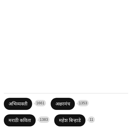
1661
1353
अभिव्यक्ती
अक्षरमंच
1383
11
मराठी कविता
महेश बिऱ्हाडे