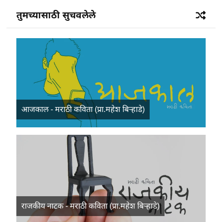
तुमच्यासाठी सुचवलेले
आजकाल - मराठी कविता (प्रा.महेश बिऱ्हाडे)
राजकीय नाटक - मराठी कविता (प्रा.महेश बिऱ्हाडे)