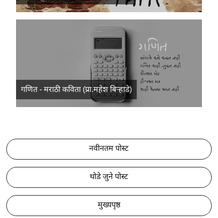
गणित - मराठी कविता (प्रा.महेश बिऱ्हाडे)
नवीनतम पोस्ट
थोडे जुने पोस्ट
मुख्यपृष्ठ