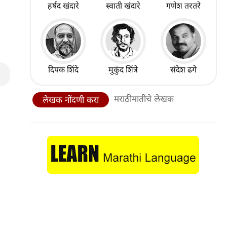
हर्षद खंदारे
स्वाती खंदारे
गणेश तरतरे
दिपक शिंदे
मुकुंद शिंत्रे
संदेश ढगे
मराठीमातीचे लेखक
लेखक नोंदणी करा