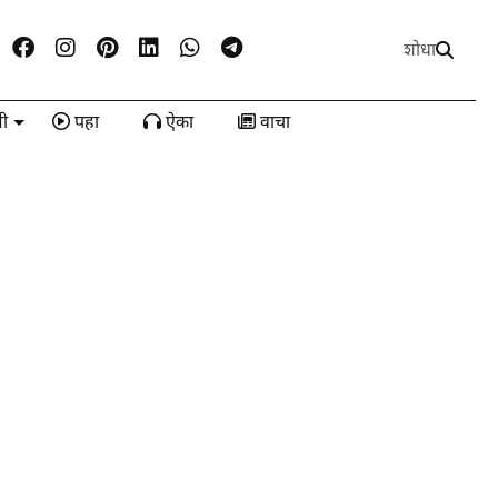
शोधा
ी
पहा
ऐका
वाचा