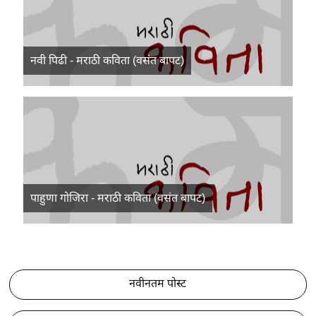
नवी पिढी - मराठी कविता (वसंत बापट)
पाहुणा गोजिरा - मराठी कविता (वसंत बापट)
नवीनतम पोस्ट