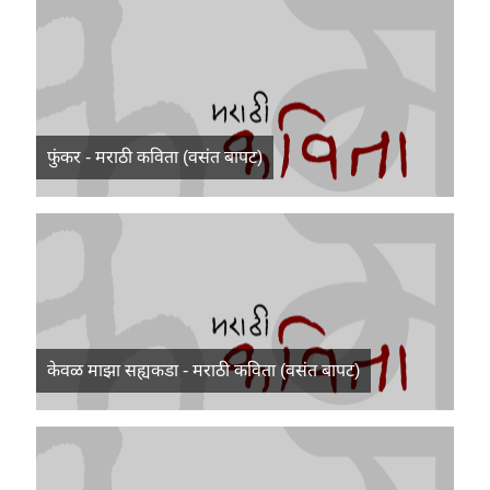
फुंकर - मराठी कविता (वसंत बापट)
केवळ माझा सह्यकडा - मराठी कविता (वसंत बापट)