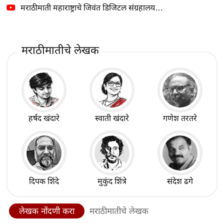
मराठीमाती महाराष्ट्राचे जिवंत डिजिटल संग्रहालय…
मराठीमातीचे लेखक
हर्षद खंदारे
स्वाती खंदारे
गणेश तरतरे
दिपक शिंदे
मुकुंद शिंत्रे
संदेश ढगे
लेखक नोंदणी करा
मराठीमातीचे लेखक