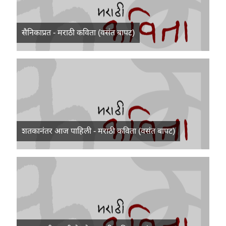
सैनिकाप्रत - मराठी कविता (वसंत बापट)
शतकानंतर आज पाहिली - मराठी कविता (वसंत बापट)