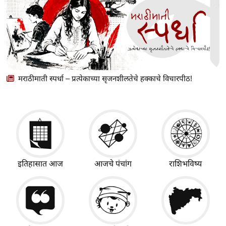
मराठीमाती स्पर्धा – प्रत्येकाच्या सृजनशीलतेचे हक्काचे विचारपीठ!
इतिहासात आज
आजचे पंचांग
राशिभविष्य