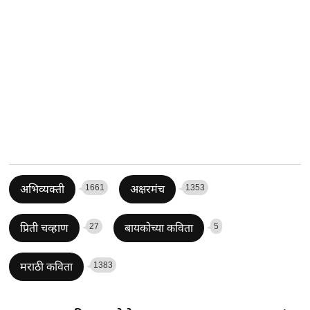
1661
1353
अभिव्यक्ती
अक्षरमंच
27
5
प्रिती चव्हाण
बायकोच्या कविता
1383
मराठी कविता