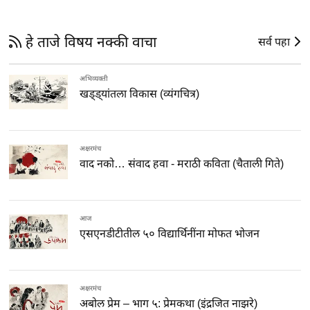
हे ताजे विषय नक्की वाचा
सर्व पहा
अभिव्यक्ती
खड्ड्यांतला विकास (व्यंगचित्र)
अक्षरमंच
वाद नको… संवाद हवा - मराठी कविता (चैताली गिते)
आज
एसएनडीटीतील ५० विद्यार्थिनींना मोफत भोजन
अक्षरमंच
अबोल प्रेम – भाग ५: प्रेमकथा (इंद्रजित नाझरे)