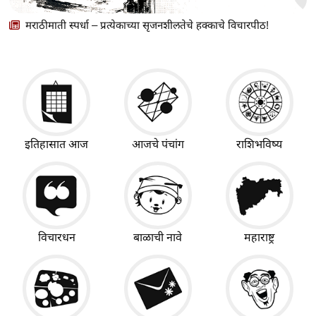
मराठीमाती स्पर्धा – प्रत्येकाच्या सृजनशीलतेचे हक्काचे विचारपीठ!
इतिहासात आज
आजचे पंचांग
राशिभविष्य
विचारधन
बाळाची नावे
महाराष्ट्र