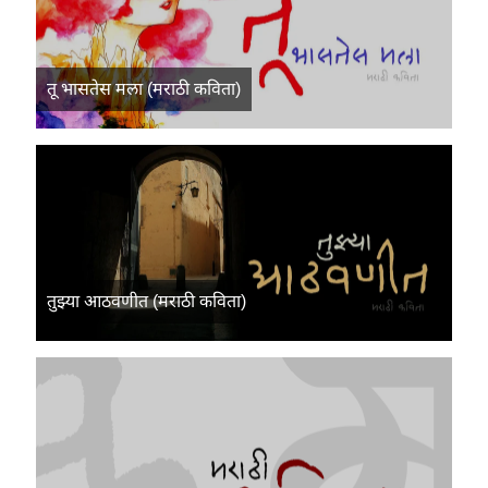
तू भासतेस मला (मराठी कविता)
तुझ्या आठवणीत (मराठी कविता)