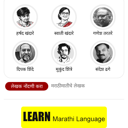
हर्षद खंदारे
स्वाती खंदारे
गणेश तरतरे
दिपक शिंदे
मुकुंद शिंत्रे
संदेश ढगे
मराठीमातीचे लेखक
लेखक नोंदणी करा