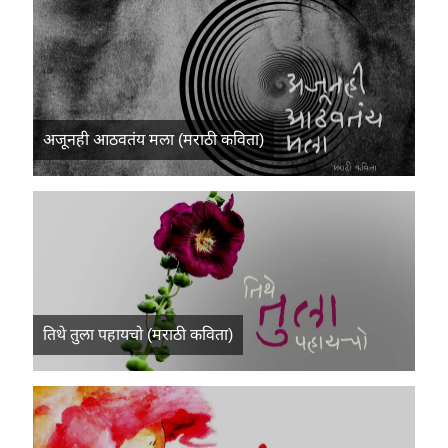
अजूनही आठवतंय मला (मराठी कविता)
तिथे तुला पहायचो (मराठी कविता)