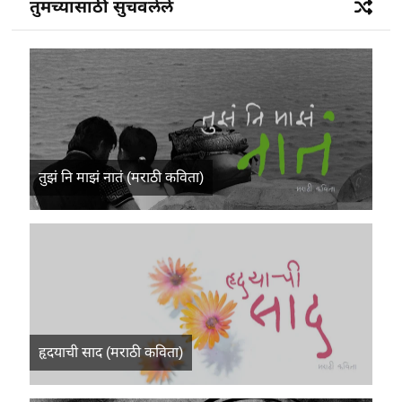
तुमच्यासाठी सुचवलेले
तुझं नि माझं नातं (मराठी कविता)
हृदयाची साद (मराठी कविता)