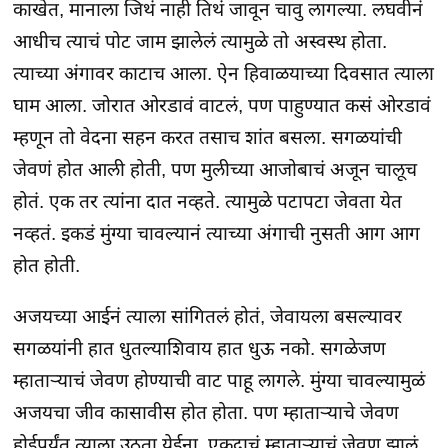
काखेत, मानाला जिथं नाही तिथं जावून चावु लागल्या. लघवीनं
आधीच त्याचं पोट जाम झालेलं त्यामुळे तो अस्वस्थ होता.
त्याच्या अंगावर काटाच आला. ऐन हिवाळयाच्या दिवसात त्याला
घाम आला. जोरात ओरडावं वाटलं, पण पाहुण्यात कसं ओरडावं
म्हणून तो वेदना सहन करत तसाच शांत बसला. सगळयांची
जेवणं होत आली होती, पण मुलीच्या आजोबाचं अजून चालूच
होतं. एक तर त्यांना दात नव्हते. त्यामुळे पटापटा जेवता येत
नव्हतं. इकडं मुंग्या चावल्यानं त्याच्या अंगाची नुसती आग आग
होत होती.
अजयच्या आईनं त्याला सांगितलं होतं, जेवायला बसल्यावर
सगळयांनी हात धुतल्याशिवाय हात धुऊ नको. सगळेजण
म्हाताऱ्याचं जेवण होण्याची वाट पाहू लागले. मुंग्या चावल्यामुळं
अजयचा जीव कासावीस होत होता. पण म्हाताऱ्याचे जेवण
होईपर्यंत त्याला उठता येईना. एकदाचं म्हाताऱ्याचं जेवण झालं,