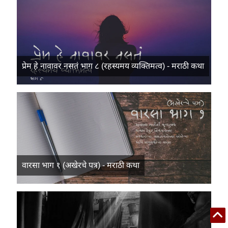
प्रेम हे नावावर नसतं भाग ८ (रहस्यमय व्यक्तिमत्व) - मराठी कथा
वारसा भाग १ (अखेरचे पत्र) - मराठी कथा