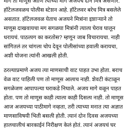
मागे तो माणूस आणि त्याच्या मागे अजयचे दोन मित्र असणार.
हॉटेलजवळच पोलीस स्टेशन आहे. हॉटेलवर बरेच मित्र बसलेले
असतात. हॉटेलजवळ येताच अजयने मित्रांना इशाऱ्याने तो
माणूस दाखवायचा मग सगळया मित्रांनी त्याला घेराव घालून
धरायचं. पाठलाग का करतोस? म्हणून जाब विचारायचा. नाही
सांगितलं तर चांगला चोप देवून पोलीसांच्या हवाली करायचा,
अशी योजना त्यांनी आखली होती.
ठरल्याप्रमाणे अजय त्या माणसाची वाट पाहत उभा होता. बराच
वेळ वाट पाहिली पण तो माणूस आलाच नाही. शेवटी कंटाळून
सगळेजण आपापल्या घराकडे निघाले. अजय मागे वळून पाहत
होता. पण तो माणूस काही त्याला काही दिसला नाही. तो माणूस
आज अजयच्या पाठीमागे नव्हता, तरी त्याच्या मनात त्या अज्ञात
माणसाविषयी भिती बसली होती. त्यानं दोन दिवस अजयच्या
हालचालीचं बारकाईनं निरीक्षण केलं होतं. त्यानं अजयचं घर