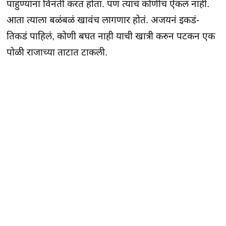
पाहुण्यांना विनंती करत होता. पण त्याचं कोणीच ऐकलं नाही.
आता त्याला बळंबळं खावंच लागणार होतं. अजयनं इकडं-
तिकडं पाहिलं, कोणी बघत नाही याची खात्री करुन पटकन एक
पोळी राजाच्या ताटात टाकली.