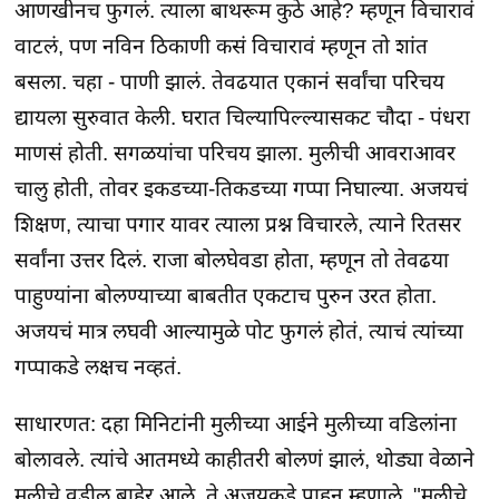
आणखीनच फुगलं. त्याला बाथरूम कुठे आहे? म्हणून विचारावं
वाटलं, पण नविन ठिकाणी कसं विचारावं म्हणून तो शांत
बसला. चहा - पाणी झालं. तेवढयात एकानं सर्वांचा परिचय
द्यायला सुरुवात केली. घरात चिल्यापिल्ल्यासकट चौदा - पंधरा
माणसं होती. सगळयांचा परिचय झाला. मुलीची आवराआवर
चालु होती, तोवर इकडच्या-तिकडच्या गप्पा निघाल्या. अजयचं
शिक्षण, त्याचा पगार यावर त्याला प्रश्न विचारले, त्याने रितसर
सर्वांना उत्तर दिलं. राजा बोलघेवडा होता, म्हणून तो तेवढया
पाहुण्यांना बोलण्याच्या बाबतीत एकटाच पुरुन उरत होता.
अजयचं मात्र लघवी आल्यामुळे पोट फुगलं होतं, त्याचं त्यांच्या
गप्पाकडे लक्षच नव्हतं.
साधारणत: दहा मिनिटांनी मुलीच्या आईने मुलीच्या वडिलांना
बोलावले. त्यांचे आतमध्ये काहीतरी बोलणं झालं, थोड्या वेळाने
मुलीचे वडील बाहेर आले. ते अजयकडे पाहून म्हणाले, "मुलीचे