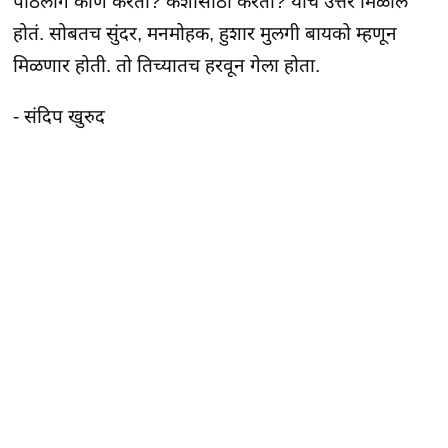
पाठलाग कोण करतो? कशासाठी करतो? याचं उत्तर मिळालं
होतं. सोबतच सुंदर, मनमोहक, हुशार मुलगी बायको म्हणून
मिळणार होती. तो तिच्यातच हरवून गेला होता.
- संदिप खुरुद