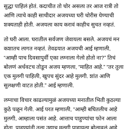
सुद्धा पाहिलं होतं. कदाचीत तो चोर असला तर आज रात्री तो
आणि त्याचे काही साथीदार अजयच्या घरी चोरीस येण्याची
शक्यताही होती. अजयला काय करावं काहीच सुचत नव्हतं.
तो घरी आला. घरातील सर्वजण जेवायला बसले. अजयचं मन
कशातच लागत नव्हतं. तेवढयात अजयची आई म्हणाली,
“आम्ही पाच दिवसापुर्वी एका लग्नाला गेलो होतो ना?” तिचं
बोलणं अर्धवटच तोडून अजय म्हणला, “माहित आहे.” “तर तुला
एक मुलगी पाहिली, खुपच सुंदर आहे मुलगी. शांत आणि
सुलक्षणी वाटत होती.” आई म्हणाली.
लग्नाचा विचार काढल्यामुळं अजयच्या मनातील भिती कुठल्या
कुठे पळून गेली. आई परत म्हणाली, “आम्ही बघितलीच आहे
मुलगी, आम्हाला पसंत आहे. आत्ताच पाहुण्यांचा फोन आला
होता, पाहुण्यांनी तुला उद्याच मुलगी पाहायला बोलावलं आहे.