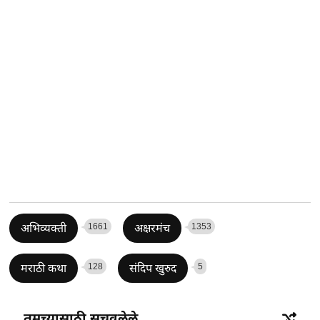
1661
1353
अभिव्यक्ती
अक्षरमंच
128
5
मराठी कथा
संदिप खुरुद
तुमच्यासाठी सुचवलेले