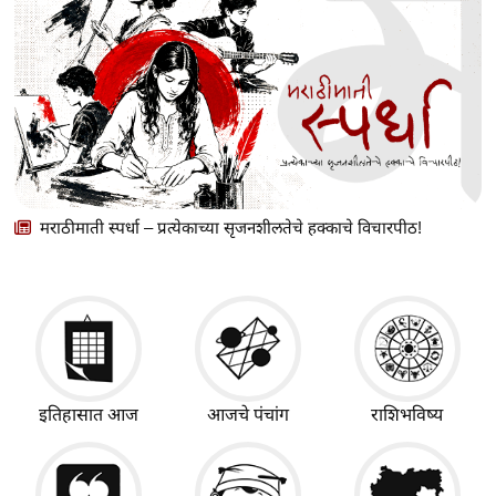
मराठीमाती स्पर्धा – प्रत्येकाच्या सृजनशीलतेचे हक्काचे विचारपीठ!
इतिहासात आज
आजचे पंचांग
राशिभविष्य