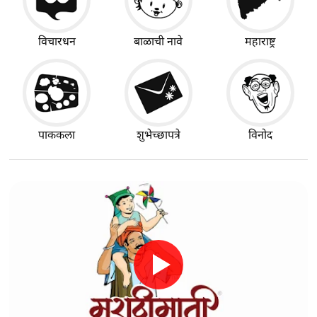
विचारधन
बाळाची नावे
महाराष्ट्र
पाककला
शुभेच्छापत्रे
विनोद