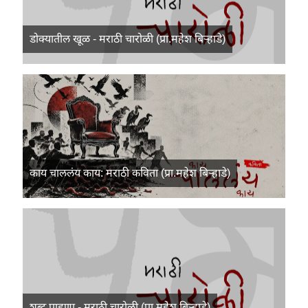
डोक्यातील खूळ - मराठी चारोळी (प्रा.महेश बिऱ्हाडे)
काय चाललंय काय: मराठी कविता (प्रा.महेश बिऱ्हाडे)
शब्द पाहुणा - मराठी चारोळी (प्रा.महेश बिऱ्हाडे)