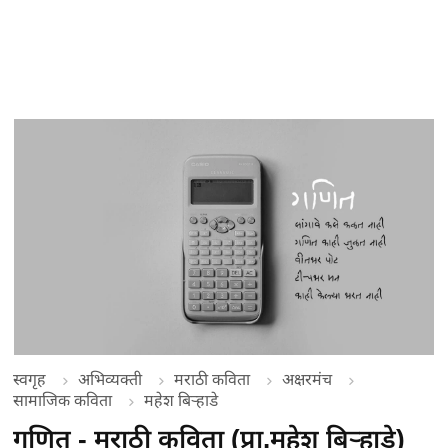
स्वगृह
अभिव्यक्ती
मराठी कविता
अक्षरमंच
सामाजिक कविता
महेश बिऱ्हाडे
गणित - मराठी कविता (प्रा.महेश बिऱ्हाडे)