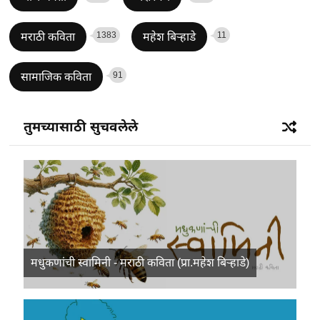
1383
11
मराठी कविता
महेश बिऱ्हाडे
91
सामाजिक कविता
तुमच्यासाठी सुचवलेले
मधुकणांची स्वामिनी - मराठी कविता (प्रा.महेश बिऱ्हाडे)