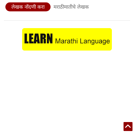
लेखक नोंदणी करा
मराठीमातीचे लेखक