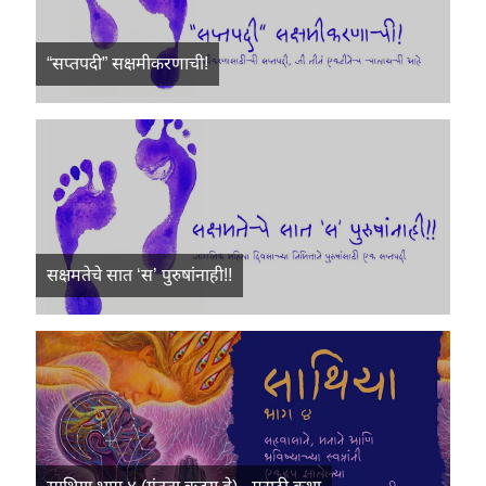
“सप्तपदी” सक्षमीकरणाची!
सक्षमतेचे सात ‘स’ पुरुषांनाही!!