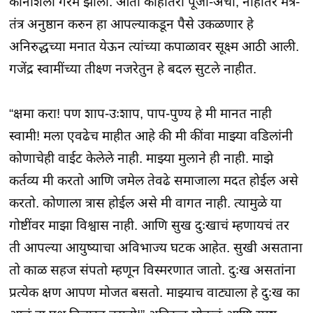
कानशिला गरम झाली. आता काहीतरी पूजा-अर्चा, नाहीतर मंत्र-
तंत्र अनुष्ठान करुन हा आपल्याकडून पैसे उकळणार हे
अनिरुद्धच्या मनात येऊन त्यांच्या कपाळावर सूक्ष्म आठी आली.
गजेंद्र स्वामींच्या तीक्ष्ण नजरेतुन हे बदल सुटले नाहीत.
“क्षमा करा! पण शाप-उःशाप, पाप-पुण्य हे मी मानत नाही
स्वामी! मला एवढेच माहीत आहे की मी कींवा माझ्या वडिलांनी
कोणाचेही वाईट केलेले नाही. माझ्या मुलाने ही नाही. माझे
कर्तव्य मी करतो आणि जमेल तेवढे समाजाला मदत होईल असे
करतो. कोणाला त्रास होईल असे मी वागत नाही. त्यामुळे या
गोष्टींवर माझा विश्वास नाही. आणि सुख दुःखाचं म्हणायचं तर
ती आपल्या आयुष्याचा अविभाज्य घटक आहेत. सुखी असताना
तो काळ सहज संपतो म्हणून विस्मरणात जातो. दुःख असतांना
प्रत्येक क्षण आपण मोजत बसतो. माझ्याच वाट्याला हे दुःख का