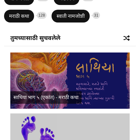
128
31
मराठी कथा
स्वाती नामजोशी
तुमच्यासाठी सुचवलेले
साथिया भाग ५ (एकांत) - मराठी कथा