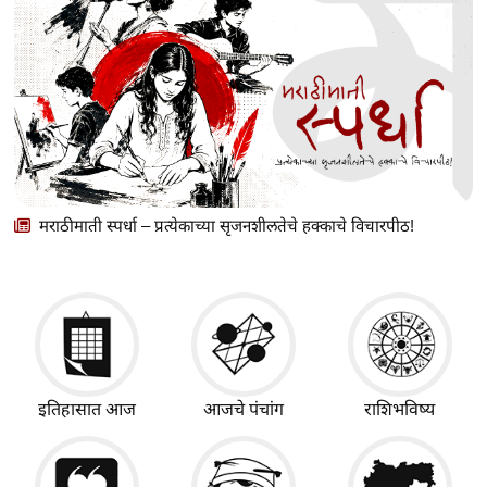
मराठीमाती स्पर्धा – प्रत्येकाच्या सृजनशीलतेचे हक्काचे विचारपीठ!
इतिहासात आज
आजचे पंचांग
राशिभविष्य