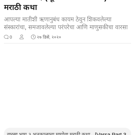
मराठी कथा
आपल्या मातीशी ऋणानुबंध कायम ठेवुन शिकवलेल्या
संस्कारांचा, समजावलेल्या परंपरेचा आणि माणुसकीचा वारसा
0
२७ डिसें, २०२०
वारसा भाग ३,भूतकाळाचा मागोवा,मराठी कथा - [Varsa Part 3