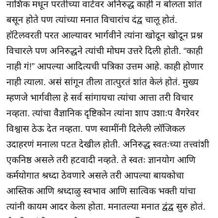
नाशिक मधून परतीच्या वाटेवर अनिरुद्ध काही न बोलता शांत
बसून होते पण त्यांच्या मनात विचारांच दंद्व चालू होतं.
हॉटेलवरती परत आल्यावर भार्गवीने त्यांना खोदून खोदून प्रश्न
विचारले पण अनिरुद्धने त्यांची मोघम उत्तरे दिली होती. “काही
नाही गं!” आपल्या आदित्यची पत्रिका उत्तम आहे. काही होणार
नाही त्याला. असं सांगून तीला तात्पुरतं शांत केलं होतं. मुख्य
म्हणजे भार्गवीला हे सर्व सांगायचा त्यांचा आत्ता तरी विचार
नव्हता. त्यांचा वैज्ञानिक दृष्टिकोन त्यांना शाप उशाःप वैगरेवर
विश्वास ठेऊ देत नव्हता. पण स्वामींनी दिलेली लॉजिकल
उदाहरणं मनाला पटत देखील होती. अनिरुद्ध स्वतःच्या तत्त्वांशी
एकनिष्ठ असले तरी हटवादी नव्हते. ते स्वतः ज्ञानयोग आणि
कर्मयोगात श्रध्दा ठेवणारे असले तरी आपल्या बायकोचा
आस्तिक आणि श्रध्दाळु स्वभाव आणि सात्विक भक्ती यांचा
त्यांनी कायम आदर केला होता. मनातल्या मनात द्वंद्व सुरु होतं.