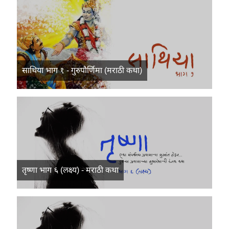
साथिया भाग १ - गुरुपौर्णिमा (मराठी कथा)
तृष्णा भाग ६ (लक्ष्य) - मराठी कथा