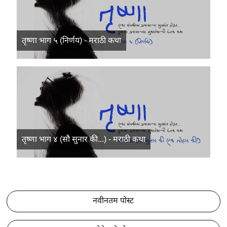
तृष्णा भाग ५ (निर्णय) - मराठी कथा
तृष्णा भाग ४ (सौ सुनार की...) - मराठी कथा
नवीनतम पोस्ट