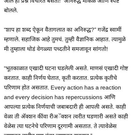
आलं हा प्रश्न विचारत बसतो!” अनिरुद्ध मोकळं आणि स्पष्ट
बोलले.
“शाप हा शब्द ऐकून वैतागलात का अनिरुद्ध?” गजेंद्र स्वामीं
म्हणाले. सहाजिक आहे तुमचं. तुम्ही वैज्ञानिक आहात. त्यामुळे
मी तुम्हाला थोडं वेगळ्या पध्दतीने समजावून सांगतो!
“भूतकाळात एखादी घटना घडलेली असते. माणसं एखादी गोष्ट
करतात. काही निर्णय घेतात, कृती करतात. प्रत्येक कृतीचे
परिणाम होत असतात. Every action has a reaction
and every decision has repercussions आणि
आपल्या प्रत्येक निर्णयाची जबाबदारी ही आपली असते. काही
वेळा ती अ‍ॅक्शन कींवा रीअॅक्शन त्वरीत घडणारी असते काही
वेळेस त्या घटनेचे परिणाम दूरगामी असतात. ते त्यावेळेस