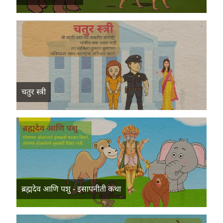
चतुर स्त्री
ब्रह्मदेव आणि पशु - इसापनीती कथा