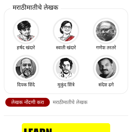
मराठीमातीचे लेखक
हर्षद खंदारे
स्वाती खंदारे
गणेश तरतरे
दिपक शिंदे
मुकुंद शिंत्रे
संदेश ढगे
लेखक नोंदणी करा
मराठीमातीचे लेखक