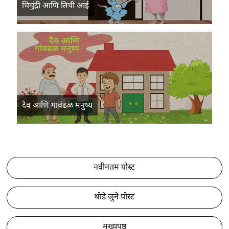
चिचुंद्री आणि तिची आई
दैव आणि गावंढळ मनुष्य
नवीनतम पोस्ट
थोडे जुने पोस्ट
मुख्यपृष्ठ