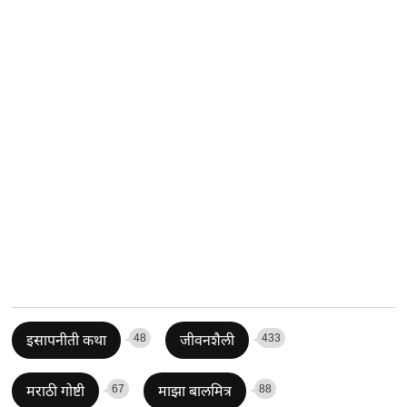
48
433
इसापनीती कथा
जीवनशैली
67
88
मराठी गोष्टी
माझा बालमित्र