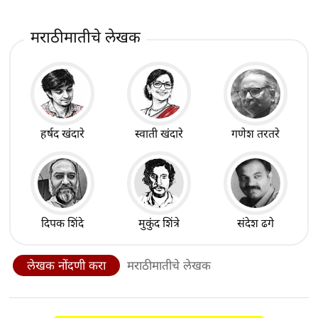
मराठीमातीचे लेखक
हर्षद खंदारे
स्वाती खंदारे
गणेश तरतरे
दिपक शिंदे
मुकुंद शिंत्रे
संदेश ढगे
लेखक नोंदणी करा
मराठीमातीचे लेखक