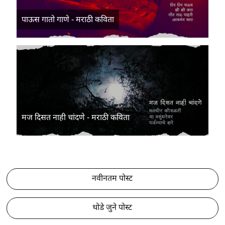
पाऊस गातो गाणे - मराठी कविता
मज दिसत नाही चांदणे - मराठी कविता
नवीनतम पोस्ट
थोडे जुने पोस्ट