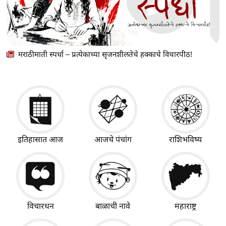
मराठीमाती स्पर्धा – प्रत्येकाच्या सृजनशीलतेचे हक्काचे विचारपीठ!
इतिहासात आज
आजचे पंचांग
राशिभविष्य
विचारधन
बाळाची नावे
महाराष्ट्र