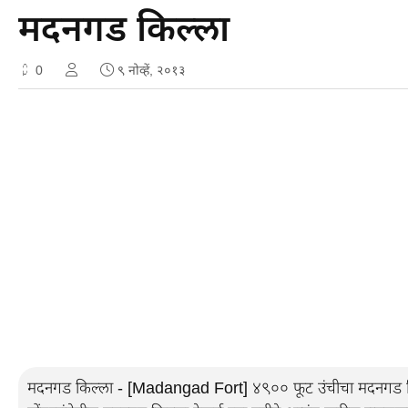
मदनगड किल्ला
0
९ नोव्हें, २०१३
मदनगड किल्ला - [Madangad Fort] ४९०० फूट उंचीचा मदनगड किल्ल