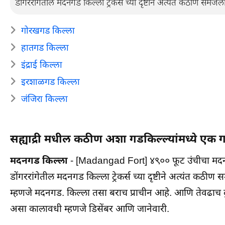
डोंगररांगेतील मदनगड किल्ला ट्रेकर्स च्या दृष्टीने अत्यंत कठीण समजल
गोरखगड किल्ला
हातगड किल्ला
इंद्राई किल्ला
इरशाळगड किल्ला
जंजिरा किल्ला
सह्याद्री मधील कठीण अशा गडकिल्ल्यांमध्ये एक
मदनगड किल्ला
- [Madangad Fort] ४९०० फूट उंचीचा मदनगड
डोंगररांगेतील मदनगड किल्ला ट्रेकर्स च्या दृष्टीने अत्यंत कठ
म्हणजे मदनगड. किल्ला तसा बराच प्राचीन आहे. आणि तेवढाच दु
असा कालावधी म्हणजे डिसेंबर आणि जानेवारी.