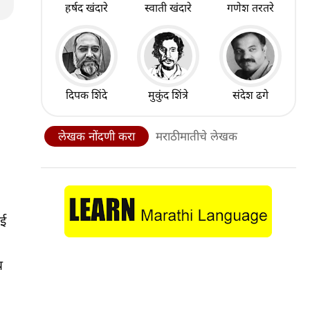
हर्षद खंदारे
स्वाती खंदारे
गणेश तरतरे
दिपक शिंदे
मुकुंद शिंत्रे
संदेश ढगे
लेखक नोंदणी करा
मराठीमातीचे लेखक
ाई
य