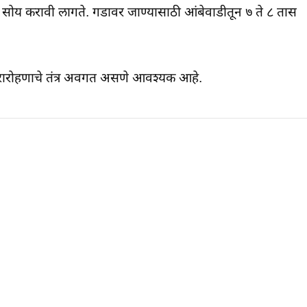
वतः सोय करावी लागते. गडावर जाण्यासाठी आंबेवाडीतून ७ ते ८ तास
तरारोहणाचे तंत्र अवगत असणे आवश्यक आहे.