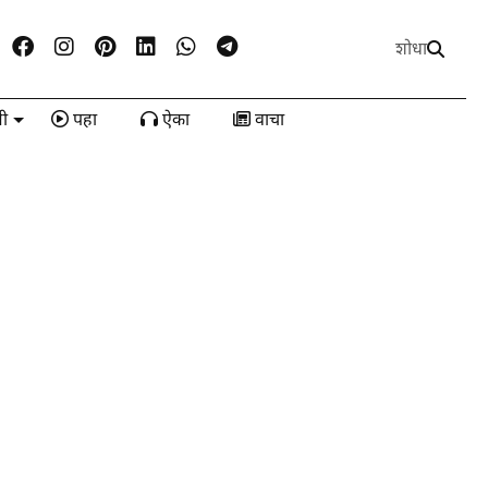
शोधा
ी
पहा
ऐका
वाचा