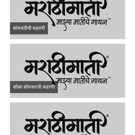
सोमवतीची कहाणी
सोळा सोमवारची कहाणी