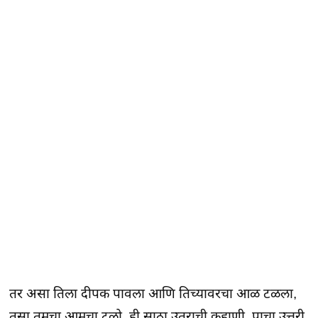
तर असा तिला दीपक पावला आणि तिच्यावरचा आळ टळला,
तसा तुमचा आमचा टळो. ही साठा उतराची कहाणी, पाचा उत्तरी