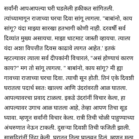
सर्वांनी आपआपल्या घरी घडलेली हकीकत सांगितली.
त्यांच्यामागून राजाच्या घरचा दिवा सांगू लागला. "बाबांनो, काय
सांगू? यंदा माझ्या सारखा हतभागी कोणी नाही. दरवर्षी सर्व
दिव्यांत मुख्य असायचा. माझा थाटमाट जास्ती व्हायचा. त्याला
यंदा अशा विपत्तीत दिवस काढावे लागत आहेत.’ इतकं
म्हटल्यावर त्याला सर्व दीपकांनी विचारलं, "असं होण्याचं कारण
काय?" मग तो सांगू लागला. " बाबांनो, काय सांगू? मी ह्या
गावच्या राजाच्या घरचा दिवा. त्याची सून होती. तिनं एके दिवशी
घरातला पदार्थ स्वतः खाल्ला आणि उंदरांवरती आळ घातला.
आपल्यावरचा प्रवाद टाळला. इकडे उंदरांनीं विचार केला, हा
आपल्यावर उगाच आळ घातला आहे, तेव्हा आपण तिचा सूड
घ्यावा. म्हणून सर्वांनी विचार केला. रात्री तिची चोळी पाहुण्याच्या
अंथरुणात नेऊन टाकली. दुसऱ्या दिवशी तिची फजिती झाली.
सासूदिरांनीं निंदा केली. घरातून तिला घालवून दिलं. म्हणून मला