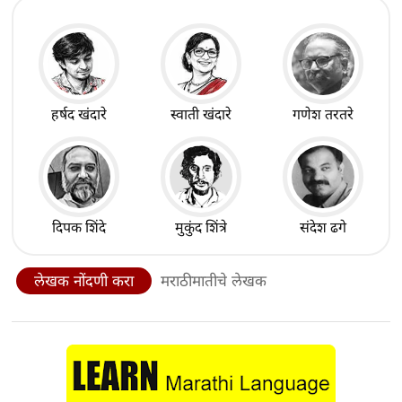
हर्षद खंदारे
स्वाती खंदारे
गणेश तरतरे
दिपक शिंदे
मुकुंद शिंत्रे
संदेश ढगे
लेखक नोंदणी करा
मराठीमातीचे लेखक