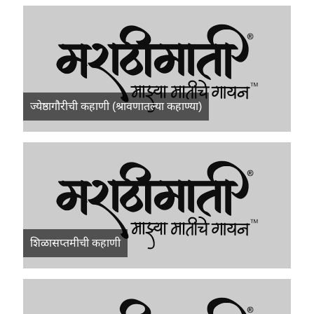
ज्येष्ठागौरीची कहाणी (श्रावणातल्या कहाण्या)
शिळासप्तमीची कहाणी