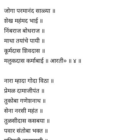
जोगा परमानंद साळ्या ॥
शेख महंमद भाई ॥
निंबराज बोधराज ॥
माथा तयांचे पायी ॥
कूर्मदास शिवदास ॥
मलुकदास कर्माबाई ॥ आरती० ॥ ४ ॥
नारा म्हादा गोदा विठा ॥
प्रेमळ दामाजीपंत ॥
तुकोबा गणेशनाथ ॥
सेना नरसी महंत ॥
तुळसीदास कसबया ॥
पवार संतोबा भक्त ॥