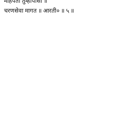
महिपती तुम्हापासी ॥
चरणसेवा मागत ॥ आरती० ॥ ५ ॥