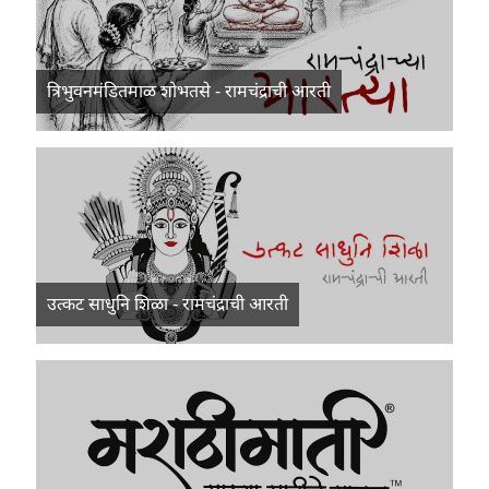
त्रिभुवनमंडितमाळ शोभतसे - रामचंद्राची आरती
उत्कट साधुनि शिळा - रामचंद्राची आरती