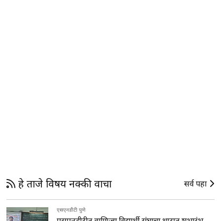
हे ताजे विषय नक्की वाचा
सर्व पहा
एसएनडीटी पुणे
एसएनडीटीत वाणिज्य विद्यार्थी संघाचा थाटात शुभारंभ