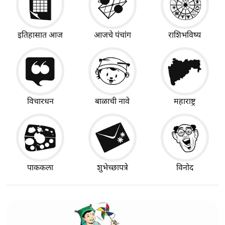
इतिहासात आज
आजचे पंचांग
राशिभविष्य
विचारधन
बाळाची नावे
महाराष्ट्र
पाककला
शुभेच्छापत्रे
विनोद