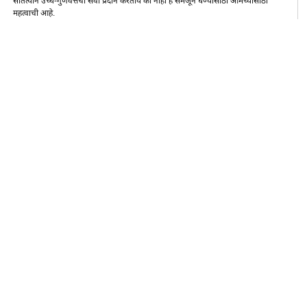
सातत्याने उच्च-गुणवत्तेची सेवा प्रदान करतोय की नाही हे समजून घेण्यासाठी आमच्यासाठी
महत्वाची आहे.