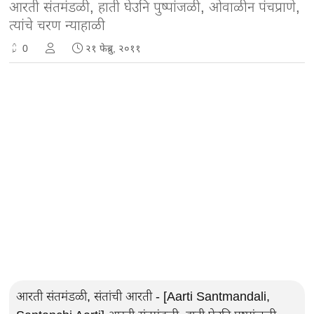
आरती संतमंडळी, हाती घेउनि पुष्पांजळी, ओवाळीन पंचप्राणे,
त्यांचे चरण न्याहाळी
0
२१ फेब्रु, २०११
आरती संतमंडळी, संतांची आरती - [Aarti Santmandali,