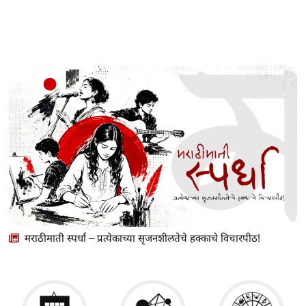
मराठीमाती स्पर्धा – प्रत्येकाच्या सृजनशीलतेचे हक्काचे विचारपीठ!