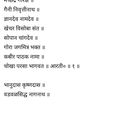
मच्छेद्र गोरक्ष ॥
गैनी निवृत्तीनाथ ॥
ज्ञानदेव नामदेव ॥
खेचर विसोबा संत ॥
सोपान चांगदेव ॥
गोरा जगमित्र भक्त ॥
कबीर पाठक नामा ॥
चोखा परसा भागवत ॥ आरती० ॥ १ ॥
भानुदास कृष्णदास ॥
वडवळसिद्ध नागनाथ ॥