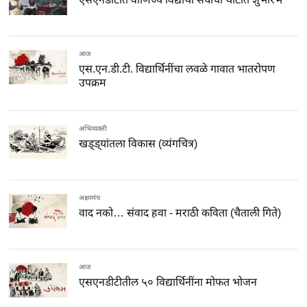
आज
एस.एन.डी.टी. विद्यार्थिनींचा लवळे गावात भातरोपण
उपक्रम
अभिव्यक्ती
खड्ड्यांतला विकास (व्यंगचित्र)
अक्षरमंच
वाद नको… संवाद हवा - मराठी कविता (चैताली गिते)
आज
एसएनडीटीतील ५० विद्यार्थिनींना मोफत भोजन