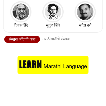
दिपक शिंदे
मुकुंद शिंत्रे
संदेश ढगे
मराठीमातीचे लेखक
लेखक नोंदणी करा