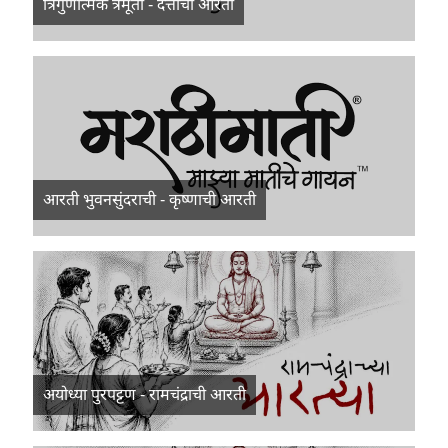
त्रिगुणात्मक त्रैमूर्ती - दत्ताची आरती
आरती भुवनसुंदराची - कृष्णाची आरती
अयोध्या पुरपट्टण - रामचंद्राची आरती