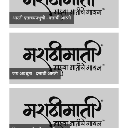
आरती दत्तात्रयप्रभुची - दत्ताची आरती
जय अवधूता - दत्ताची आरती