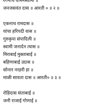
रंगनाथ वामनस्वामी ॥
जनजसवंत दास ॥ आरती ० ॥ २ ॥
एकनाथ रामदास ॥
यांचा हरिपदी वास ॥
गुरुकृपा संपादिली ॥
स्वामी जनार्दन त्यास ॥
मिराबाई मुक्ताबाई ॥
बहिणाबाई उदास ॥
सोनार नरहरी हा ॥
माळी सावता दास ॥ आरती० ॥ ३ ॥
रोहिदास संताबाई ॥
जनी राजाई गोणाई ॥