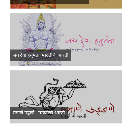
जय देवा हनुमंता: मारुतीची आरती
सत्राणे उड्डाणे - मारुतीची आरती