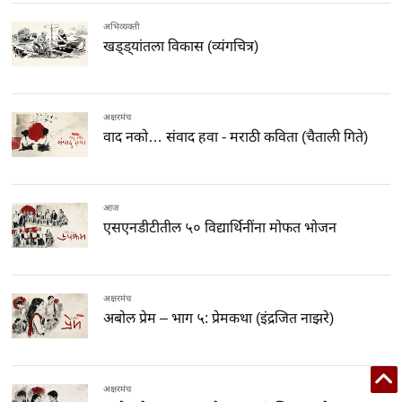
अभिव्यक्ती
खड्ड्यांतला विकास (व्यंगचित्र)
अक्षरमंच
वाद नको… संवाद हवा - मराठी कविता (चैताली गिते)
आज
एसएनडीटीतील ५० विद्यार्थिनींना मोफत भोजन
अक्षरमंच
अबोल प्रेम – भाग ५: प्रेमकथा (इंद्रजित नाझरे)
अक्षरमंच