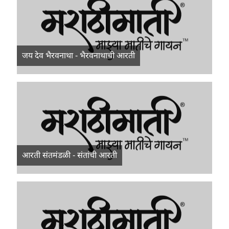
जय देव भैरवनाथा - भैरवनाथाची आरती
आरती संतमंडळी - संतांची आरती