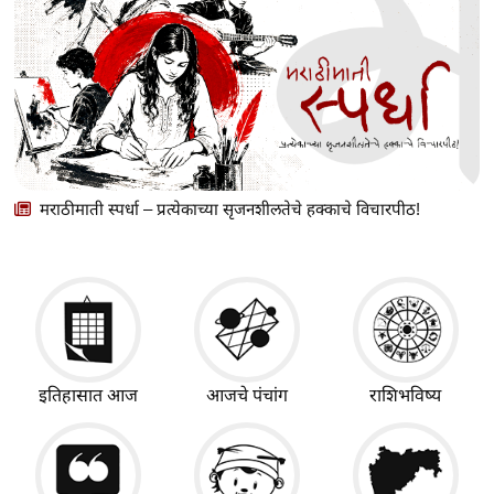
मराठीमाती स्पर्धा – प्रत्येकाच्या सृजनशीलतेचे हक्काचे विचारपीठ!
इतिहासात आज
आजचे पंचांग
राशिभविष्य