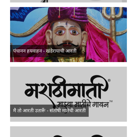
पंचानन हयवाहन - खंडेरायाची आरती
मै तो आरती उतारूँ - संतोषी मातेची आरती