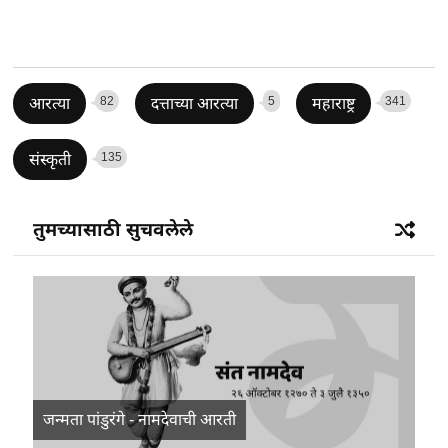
82
5
341
आरत्या
दत्ताच्या आरत्या
महाराष्ट्र
135
संस्कृती
तुमच्यासाठी सुचवलेले
जन्मता पांडुरंगे - नामदेवाची आरती