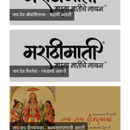
जय देव श्रीशशिनाथा - चंद्राची आरती
जय देव वैनतेया - गरुडाची आरती
जय जय दीनदयाळा - सत्यनारायणाची आरती