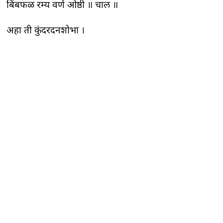
बिंबफळ रम्य वर्ण ओष्ठी ॥ चाल ॥
अहा ती कुंदरदनशोभा ।