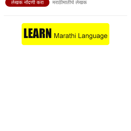
लेखक नोंदणी करा
मराठीमातीचे लेखक