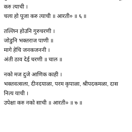
करु त्याची ।
चला हो पूजा करु त्याची ॥ आरती० ॥ ६ ॥
तल्लिन हो‍उनि गुरुचरणी ।
जोडुनि भक्तराज पाणी ॥
मागे हेचि जनकजननी ।
अंती ठाव देई चरणी ॥ चाल ॥
नको मज दुजे आणिक काही ।
भक्तवत्सला, दीनदयाळा, परम कृपाळा, श्रीपदकमळा, दास
नित्य याची ।
उपेक्षा करु नको साची ॥ आरती० ॥ ७ ॥