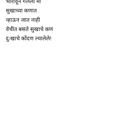
भारावून गेलेली मी
सुखाच्या कणात
न्हाऊन जात नाही
वेचीत बसते सुखाचे कण
दुःखाचे कोंदण ल्यालेले!