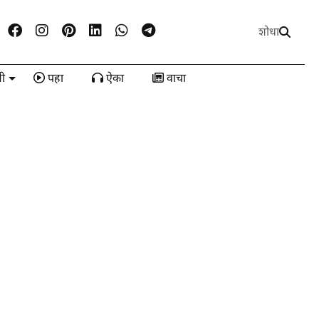
शोधा
ी
पहा
ऐका
वाचा