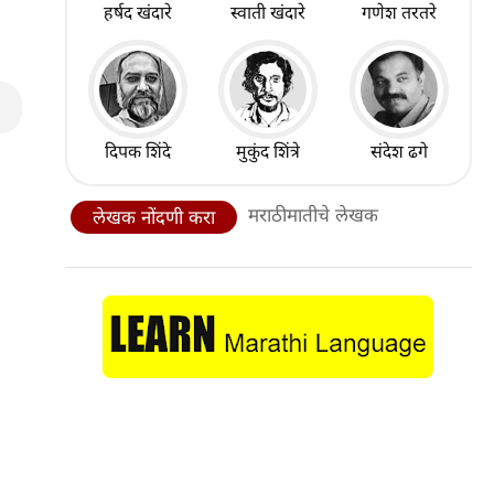
हर्षद खंदारे
स्वाती खंदारे
गणेश तरतरे
दिपक शिंदे
मुकुंद शिंत्रे
संदेश ढगे
मराठीमातीचे लेखक
लेखक नोंदणी करा