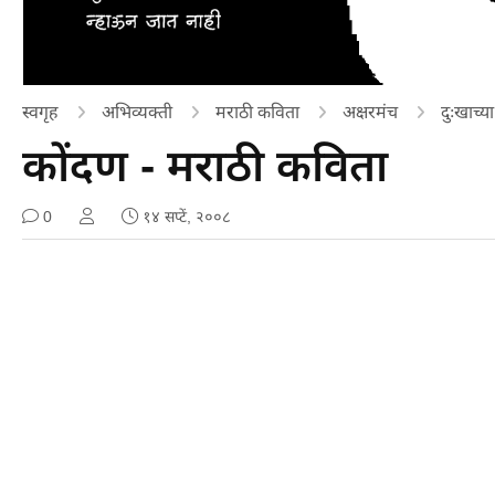
स्वगृह
अभिव्यक्ती
मराठी कविता
अक्षरमंच
दुःखाच्य
कोंदण - मराठी कविता
0
१४ सप्टें, २००८