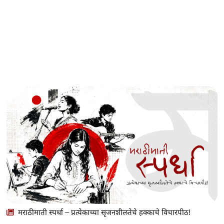
मराठीमाती स्पर्धा – प्रत्येकाच्या सृजनशीलतेचे हक्काचे विचारपीठ!