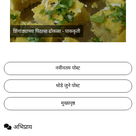
शिंगाड्याच्या पिठाचा ढोकळा - पाककृती
नवीनतम पोस्ट
थोडे जुने पोस्ट
मुख्यपृष्ठ
अभिप्राय