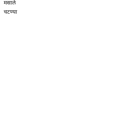
मसाले
चटण्या