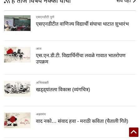
हे ताजे विषय नक्की वाचा
सर्व पहा
एसएनडीटी पुणे
एसएनडीटीत वाणिज्य विद्यार्थी संघाचा थाटात शुभारंभ
आज
एस.एन.डी.टी. विद्यार्थिनींचा लवळे गावात भातरोपण
उपक्रम
अभिव्यक्ती
खड्ड्यांतला विकास (व्यंगचित्र)
अक्षरमंच
वाद नको… संवाद हवा - मराठी कविता (चैताली गिते)