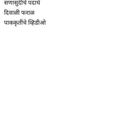
सणासुदीचे पदार्थ
दिवाळी फराळ
पाककृतींचे व्हिडीओ