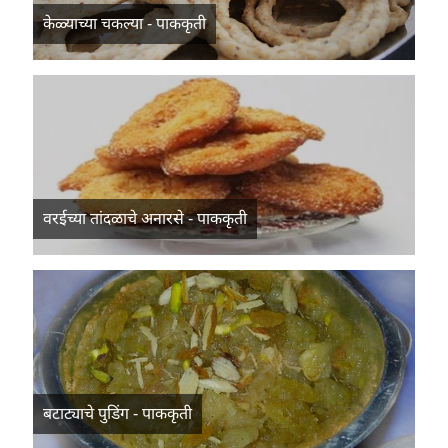
केळ्याच्या चकल्या - पाककृती
वरईच्या तांदळाचे अनारसे - पाककृती
बटाट्याचे पुडिंग - पाककृती