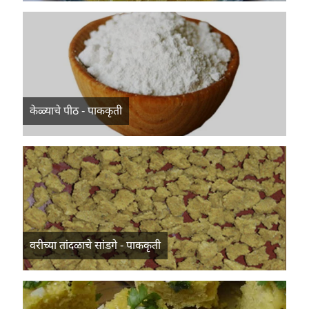
केळ्याचे पीठ - पाककृती
वरीच्या तांदळाचे सांडगे - पाककृती