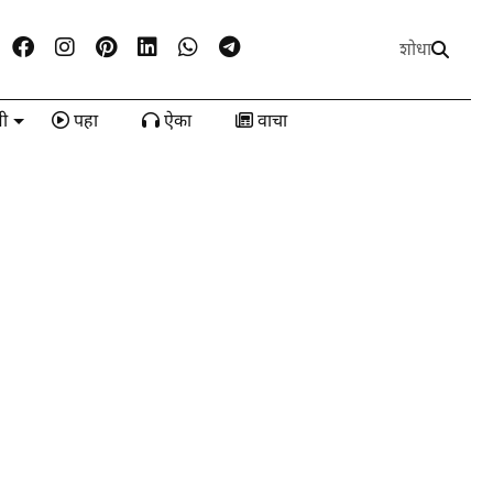
शोधा
ी
पहा
ऐका
वाचा