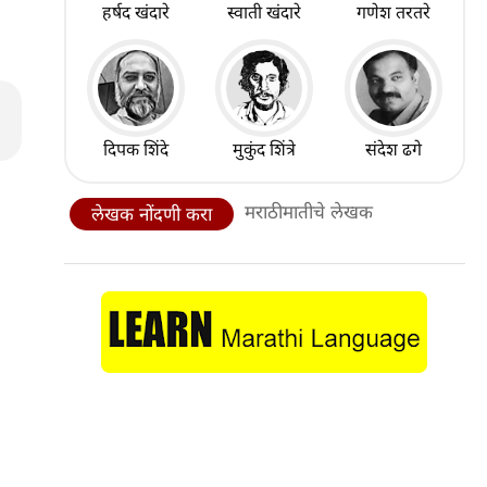
हर्षद खंदारे
स्वाती खंदारे
गणेश तरतरे
दिपक शिंदे
मुकुंद शिंत्रे
संदेश ढगे
मराठीमातीचे लेखक
लेखक नोंदणी करा