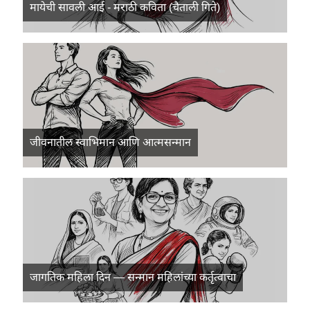
मायेची सावली आई - मराठी कविता (चैताली गिते)
जीवनातील स्वाभिमान आणि आत्मसन्मान
जागतिक महिला दिन — सन्मान महिलांच्या कर्तृत्वाचा