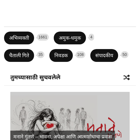
1661
4
अभिव्यक्ती
अमुक-धमुक
35
108
50
चैताली गिते
निवडक
संपादकीय
तुमच्यासाठी सुचवलेले
मनाने गुंतणे – भावना, अपेक्षा आणि आत्मशोधाचा प्रवास