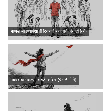
माणसे जोडण्यापेक्षा ती टिकवणे महत्त्वाचे (चैताली गिते)
नववर्षाचा संकल्प - मराठी कविता (चैताली गिते)