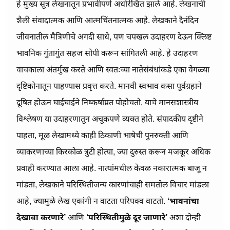
हे मुख्य सूत्र लेखनातून प्रभावीपणे अधोरेखित झाले आहे. लेखनाची
शैली संवादात्मक आणि आत्मचिंतनात्मक आहे. लेखकाने दैनंदिन
जीवनातील मैत्रिणीचे अगदी साधे, पण चपखल उदाहरण देऊन क्लिष्ट
भावनिक गुंतागुंत सहज सोपी करून सांगितली आहे. हे उदाहरण
वाचकाला अंतर्मुख करते आणि स्वतःच्या नातेसंबंधांकडे एका वेगळ्या
दृष्टिकोनातून पाहण्यास प्रवृत्त करते. मानवी स्वभाव कसा पूर्वग्रहाने
दूषित होऊन घाईघाईने निष्कर्षाप्रत पोहोचतो, याचे मानसशास्त्रीय
विश्लेषण या उदाहरणातून अचूकपणे व्यक्त होते. संपादकीय दृष्टीने
पाहता, मूळ लेखामध्ये काही ठिकाणी भाषेची पुनरुक्ती आणि
व्याकरणाच्या किरकोळ त्रुटी होत्या, ज्या दुरुस्त करून मजकूर अधिक
प्रवाही करण्यात आला आहे. नात्यांमधील केवळ नकारात्मक बाजू न
मांडता, लेखकाने परिस्थितीजन्य कारणांचाही समतोल विचार मांडला
आहे, ज्यामुळे लेख एकांगी न वाटता परिपक्व वाटतो.
‘भावनांचा
देखावा करणारे’
आणि
‘परिस्थितीमुळे दूर जाणारे’
अशा दोन्ही