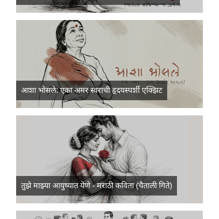
आशा भोसले: एका अमर स्वराची हृदयस्पर्शी एक्झिट
तुझे माझ्या आयुष्यात येणे - मराठी कविता (चैताली गिते)