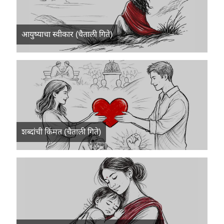
आयुष्याचा स्वीकार (चैताली गिते)
शब्दांची किंमत (चैताली गिते)