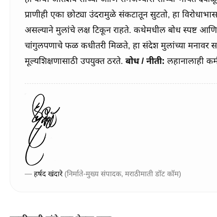
प्राणीही एका छोट्या उंदरामुळे संकटातून सुटतो, हा विरोधाभ
असल्याने मुलांचे लक्ष टिकून राहते. कथेमधील बोध स्पष्ट आणि जीवनाशी निगडित आहे. कोणालाही कमी लेखू नये आणि केलेल्या
चांगुलपणाचे फळ कधीतरी मिळते, हा संदेश मुलांच्या मनावर स
मूल्यशिक्षणासाठी उपयुक्त ठरते.
बोध / नीती:
लहानालाही कमी
—
हर्षद खंदारे
(निर्माते-मुख्य संपादक, मराठीमाती डॉट कॉम)