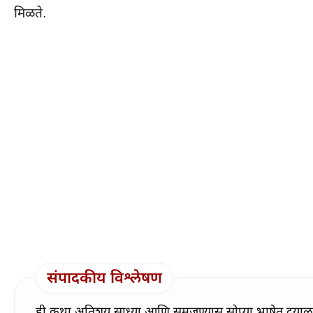
मिळते.
संपादकीय विश्लेषण
ही कथा अतिशय साध्या आणि समजण्यास सोप्या भाषेत दयाळूपण