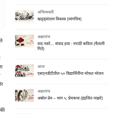
अभिव्यक्ती
खड्ड्यांतला विकास (व्यंगचित्र)
अक्षरमंच
ले
वाद नको… संवाद हवा - मराठी कविता (चैताली
गिते)
े
ला
आज
एसएनडीटीतील ५० विद्यार्थिनींना मोफत भोजन
ण
ीर
अक्षरमंच
.
अबोल प्रेम – भाग ५: प्रेमकथा (इंद्रजित नाझरे)
्की