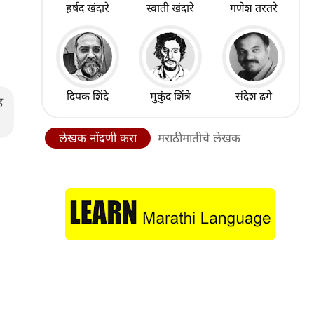
हर्षद खंदारे
स्वाती खंदारे
गणेश तरतरे
दिपक शिंदे
मुकुंद शिंत्रे
संदेश ढगे
ह
लेखक नोंदणी करा
मराठीमातीचे लेखक