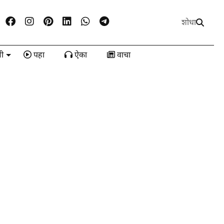
शोधा
ी
पहा
ऐका
वाचा