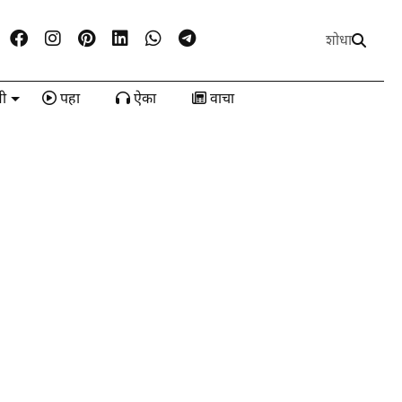
शोधा
ी
पहा
ऐका
वाचा