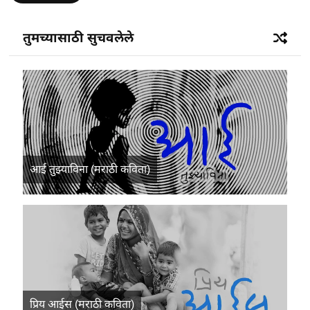
तुमच्यासाठी सुचवलेले
आई तुझ्याविना (मराठी कविता)
प्रिय आईस (मराठी कविता)