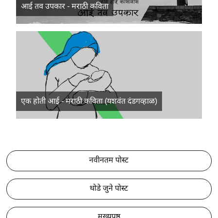
आई तव उपकार - मराठी कविता
एक होती आई - मराठी कविता (यशवंत दंडगव्हाळ)
नवीनतम पोस्ट
थोडे जुने पोस्ट
मुख्यपृष्ठ