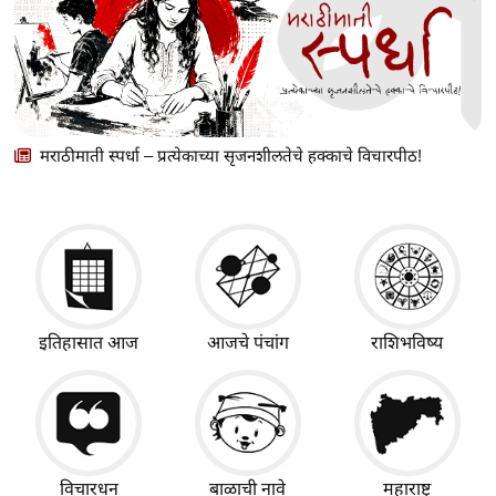
मराठीमाती स्पर्धा – प्रत्येकाच्या सृजनशीलतेचे हक्काचे विचारपीठ!
इतिहासात आज
आजचे पंचांग
राशिभविष्य
विचारधन
बाळाची नावे
महाराष्ट्र