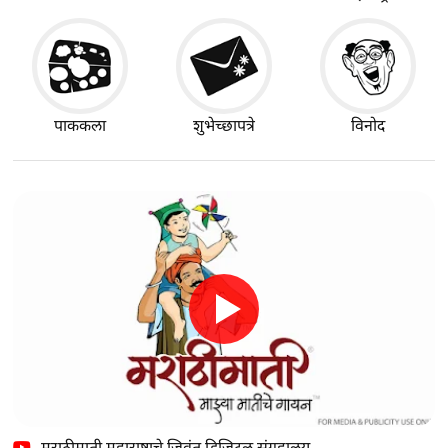
पाककला
शुभेच्छापत्रे
विनोद
मराठीमाती महाराष्ट्राचे जिवंत डिजिटल संग्रहालय…