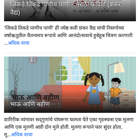
जिकडे तिकडे पाणीच पाणी - मराठी कविता (शंकर
वैद्य)
‘जिकडे तिकडे पाणीच पाणी’ ही ज्येष्ठ कवी शंकर वैद्य यांची निसर्गाच्या
वर्षाऋतूतील चैतन्यमय रूपाचे आणि आनंदोत्सवाचे हुबेहूब चित्रण करणारी
...
अधिक वाचा
3
भाऊ आणि बहीण
शारिरीक व्यंगावर सद्‍गुणांचे पांघरूण घालता येते एका गृहस्थास एक मुलगा
आणि एक मुलगी अशी दोन मुले होती. मुलगा रूपाने फार सुंदर होता,
मु...
अधिक वाचा