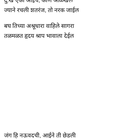
दु:ख एका आईचे, कोण ओळखेल
ज्याने रचली शतरंज, तो नरक जाईल
बघ तिच्या अश्रूधारा वाहिले सागरा
तळमळत हृदय श्राप भावाला देईल
जंग हि नऊवदची, आईने ती छेडली