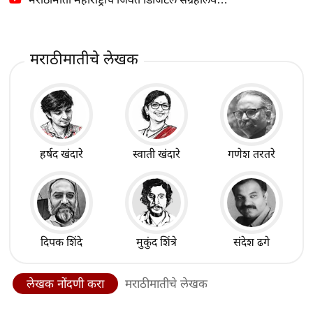
मराठीमातीचे लेखक
हर्षद खंदारे
स्वाती खंदारे
गणेश तरतरे
दिपक शिंदे
मुकुंद शिंत्रे
संदेश ढगे
लेखक नोंदणी करा
मराठीमातीचे लेखक