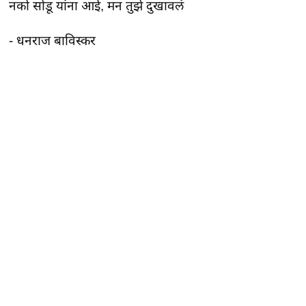
नको सोडू यांना आई, मन तुझे दुखावलं
- धनराज बाविस्कर