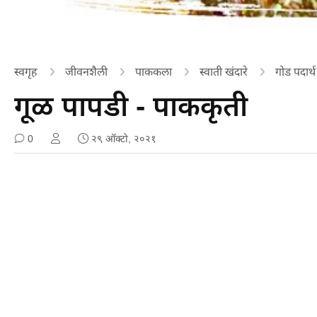
स्वगृह
जीवनशैली
पाककला
स्वाती खंदारे
गोड पदार्थ
गूळ पापडी - पाककृती
0
२९ ऑक्टो, २०२१