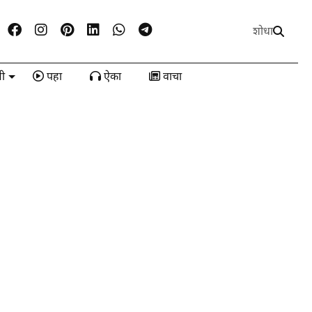
शोधा
ी
पहा
ऐका
वाचा