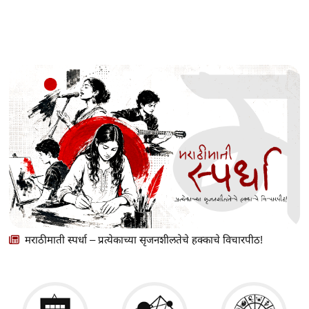
मराठीमाती स्पर्धा – प्रत्येकाच्या सृजनशीलतेचे हक्काचे विचारपीठ!