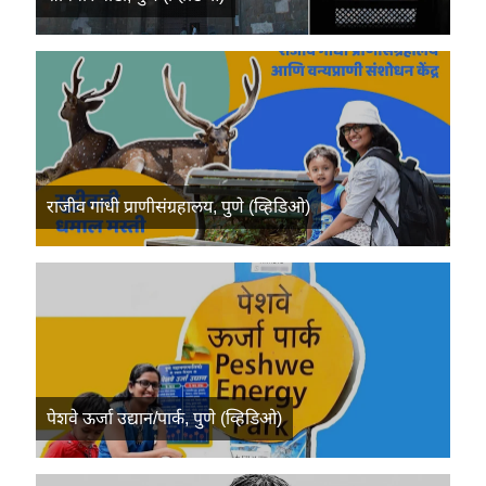
राजीव गांधी प्राणीसंग्रहालय, पुणे (व्हिडिओ)
पेशवे ऊर्जा उद्यान/पार्क, पुणे (व्हिडिओ)