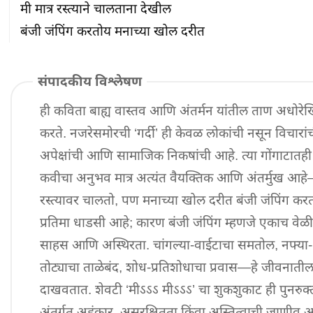
मी मात्र रस्त्याने चालताना देखील

बंजी जंपिंग करतोय मनाच्या खोल दरीत
संपादकीय विश्लेषण
ही कविता बाह्य वास्तव आणि अंतर्मन यांतील ताण अधोरेख
करते. नजरेसमोरची ‘गर्दी’ ही केवळ लोकांची नसून विचारांच
अपेक्षांची आणि सामाजिक निकषांची आहे. त्या गोंगाटातही 
कवीचा अनुभव मात्र अत्यंत वैयक्तिक आणि अंतर्मुख आहे
रस्त्यावर चालतो, पण मनाच्या खोल दरीत बंजी जंपिंग करतो
प्रतिमा धाडसी आहे; कारण बंजी जंपिंग म्हणजे एकाच वेळी
साहस आणि अस्थिरता. चांगल्या-वाईटाचा समतोल, नफ्या-
तोट्याचा ताळेबंद, शोध-प्रतिशोधाचा प्रवास—हे जीवनातील द्व
दाखवतात. शेवटी ‘मीऽऽऽ मीऽऽऽ’ चा शुकशुकाट ही पुनरुक्त
अंतर्गत अहंकार, असुरक्षितता किंवा अस्तित्वाची जाणीव 