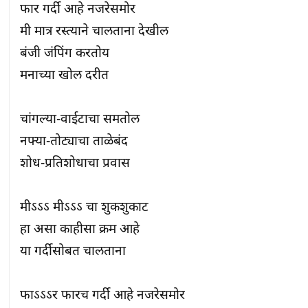
फार गर्दी आहे नजरेसमोर

मी मात्र रस्त्याने चालताना देखील

बंजी जंपिंग करतोय

मनाच्या खोल दरीत

चांगल्या-वाईटाचा समतोल

नफ्या-तोट्याचा ताळेबंद

शोध-प्रतिशोधाचा प्रवास

मीऽऽऽ मीऽऽऽ चा शुकशुकाट

हा असा काहीसा क्रम आहे

या गर्दीसोबत चालताना

फाऽऽऽर फारच गर्दी आहे नजरेसमोर
