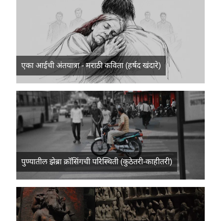
एका आईची अंतयात्रा - मराठी कविता (हर्षद खंदारे)
पुण्यातील झेब्रा क्रॉसिंगची परिस्थिती (कुठेतरी-काहीतरी)