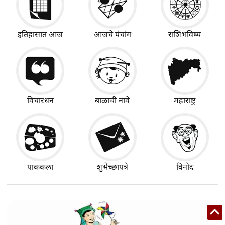
इतिहासात आज
आजचे पंचांग
राशिभविष्य
विचारधन
बाळाची नावे
महाराष्ट्र
पाककला
शुभेच्छापत्रे
विनोद