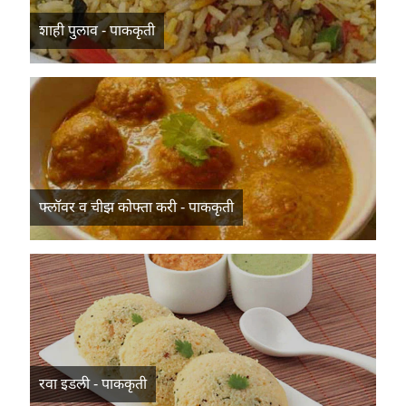
शाही पुलाव - पाककृती
फ्लॉवर व चीझ कोफ्ता करी - पाककृती
रवा इडली - पाककृती