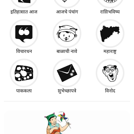
इतिहासात आज
आजचे पंचांग
राशिभविष्य
विचारधन
बाळाची नावे
महाराष्ट्र
पाककला
शुभेच्छापत्रे
विनोद