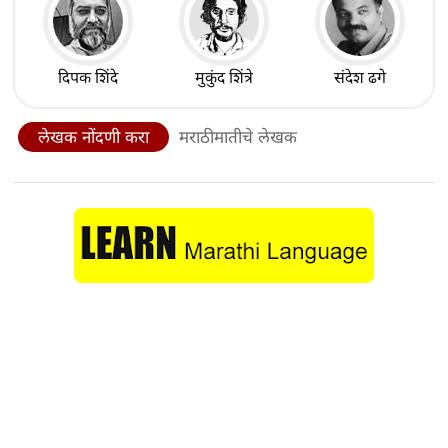
दिपक शिंदे
मुकुंद शिंत्रे
संदेश ढगे
लेखक नोंदणी करा
मराठीमातीचे लेखक