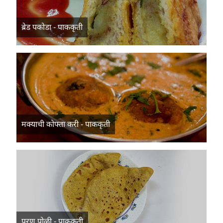
ब्रेड पकोडा - पाककृती
मक्याची कोफ्ता करी - पाककृती
पुरण पोळी - पाककृती