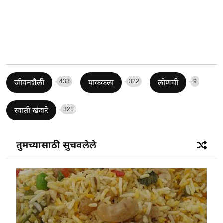
433
322
9
जीवनशैली
पाककला
लोणची
321
स्वाती खंदारे
तुमच्यासाठी सुचवलेले