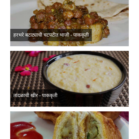
हरभरे बटाट्याची चटपटीत भाजी - पाककृती
तांदळाची खीर - पाककृती