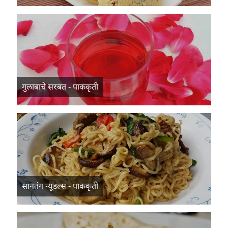
गुलाबाचे सरबत - पाककृती
सानतंग न्यूडल्स - पाककृती