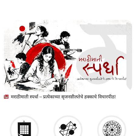
मराठीमाती स्पर्धा – प्रत्येकाच्या सृजनशीलतेचे हक्काचे विचारपीठ!