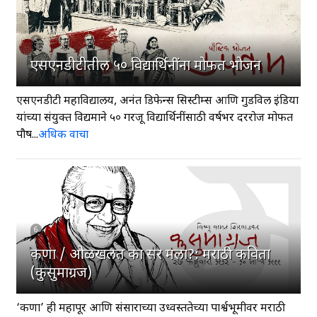
5
एसएनडीटीतील ५० विद्यार्थिनींना मोफत भोजन
एसएनडीटी महाविद्यालय, अनंत डिफेन्स सिस्टीम्स आणि गुडविल इंडिया
यांच्या संयुक्त विद्यमाने ५० गरजू विद्यार्थिनींसाठी वर्षभर दररोज मोफत
पौष...
अधिक वाचा
6
कणा / ओळखलत का सर मला?: मराठी कविता
(कुसुमाग्रज)
‘कणा’ ही महापूर आणि संसाराच्या उध्वस्ततेच्या पार्श्वभूमीवर मराठी