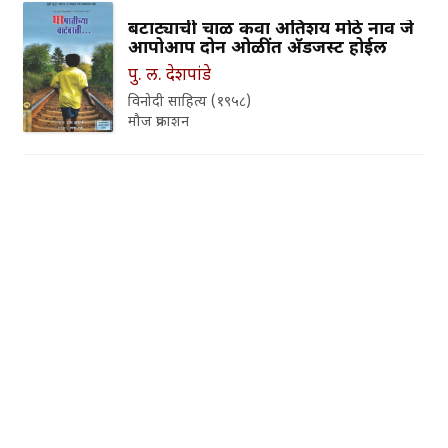
बटाट्याची चाळ किंवा अतिशय मोठे नाव जे
आपोआप दोन ओळींत अ‍ॅडजस्ट होईल
पु. ल. देशपांडे
विनोदी साहित्य (१९५८)
मौज प्रकाशन