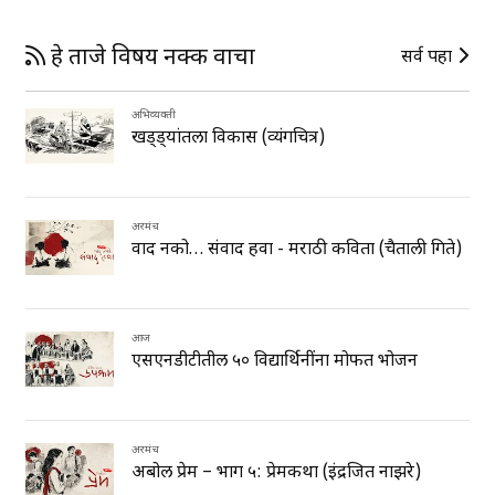
हे ताजे विषय नक्की वाचा
सर्व पहा
अभिव्यक्ती
खड्ड्यांतला विकास (व्यंगचित्र)
अक्षरमंच
वाद नको… संवाद हवा - मराठी कविता (चैताली गिते)
आज
एसएनडीटीतील ५० विद्यार्थिनींना मोफत भोजन
अक्षरमंच
अबोल प्रेम – भाग ५: प्रेमकथा (इंद्रजित नाझरे)