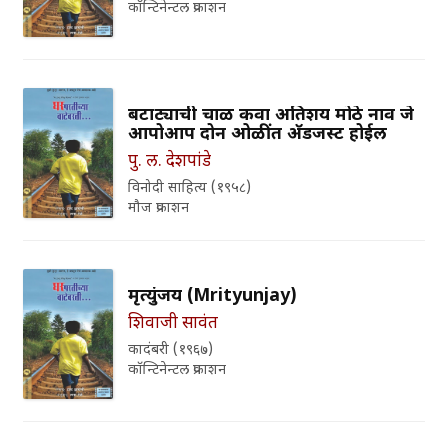
कॉन्टिनेन्टल प्रकाशन
बटाट्याची चाळ किंवा अतिशय मोठे नाव जे
आपोआप दोन ओळींत अ‍ॅडजस्ट होईल
पु. ल. देशपांडे
विनोदी साहित्य (१९५८)
मौज प्रकाशन
मृत्युंजय (Mrityunjay)
शिवाजी सावंत
कादंबरी (१९६७)
कॉन्टिनेन्टल प्रकाशन