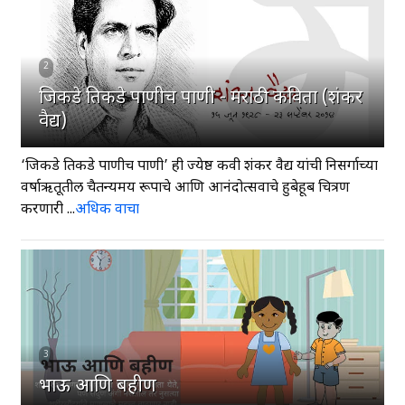
2
जिकडे तिकडे पाणीच पाणी - मराठी कविता (शंकर
वैद्य)
‘जिकडे तिकडे पाणीच पाणी’ ही ज्येष्ठ कवी शंकर वैद्य यांची निसर्गाच्या
वर्षाऋतूतील चैतन्यमय रूपाचे आणि आनंदोत्सवाचे हुबेहूब चित्रण
करणारी ...
अधिक वाचा
3
भाऊ आणि बहीण