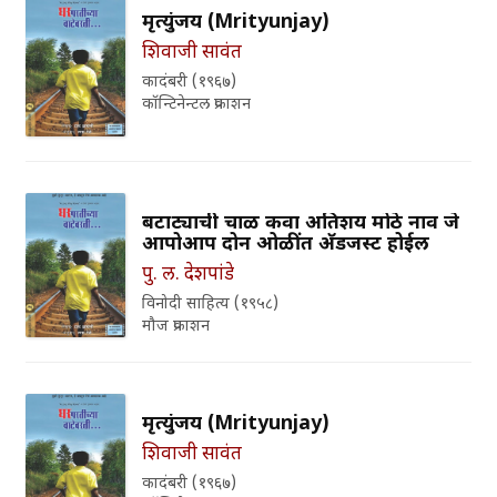
मृत्युंजय (Mrityunjay)
शिवाजी सावंत
कादंबरी (१९६७)
कॉन्टिनेन्टल प्रकाशन
बटाट्याची चाळ किंवा अतिशय मोठे नाव जे
आपोआप दोन ओळींत अ‍ॅडजस्ट होईल
पु. ल. देशपांडे
विनोदी साहित्य (१९५८)
मौज प्रकाशन
मृत्युंजय (Mrityunjay)
शिवाजी सावंत
कादंबरी (१९६७)