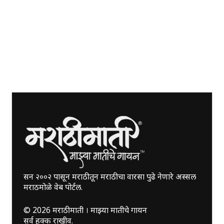
सन २००२ पासून मराठीतून मराठीचा वारसा पुढे नेणारे अस्सल
मराठमोळे वेब पोर्टल.
©
2026
मराठीमाती । माझ्या मातीचे गायन
सर्व हक्क राखीव.