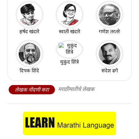
हर्षद खंदारे
स्वाती खंदारे
गणेश तरतरे
मुकुंद शिंत्रे
दिपक शिंदे
संदेश ढगे
मराठीमातीचे लेखक
लेखक नोंदणी करा