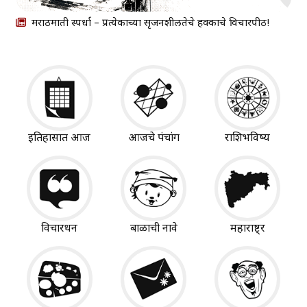
मराठीमाती स्पर्धा – प्रत्येकाच्या सृजनशीलतेचे हक्काचे विचारपीठ!
इतिहासात आज
आजचे पंचांग
राशिभविष्य
विचारधन
बाळाची नावे
महाराष्ट्र