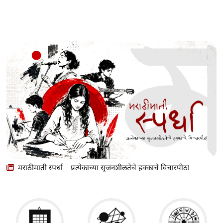
मराठीमाती स्पर्धा – प्रत्येकाच्या सृजनशीलतेचे हक्काचे विचारपीठ!