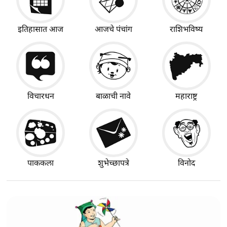
इतिहासात आज
आजचे पंचांग
राशिभविष्य
विचारधन
बाळाची नावे
महाराष्ट्र
पाककला
शुभेच्छापत्रे
विनोद