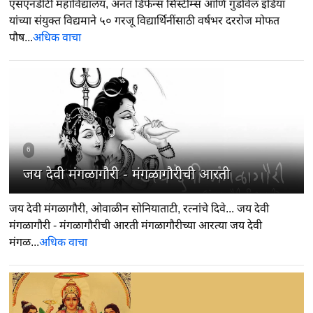
एसएनडीटी महाविद्यालय, अनंत डिफेन्स सिस्टीम्स आणि गुडविल इंडिया
यांच्या संयुक्त विद्यमाने ५० गरजू विद्यार्थिनींसाठी वर्षभर दररोज मोफत
पौष...
अधिक वाचा
6
जय देवी मंगळागौरी - मंगळागौरीची आरती
जय देवी मंगळागौरी, ओवाळीन सोनियाताटी, रत्नांचे दिवे... जय देवी
मंगळागौरी - मंगळागौरीची आरती मंगळागौरीच्या आरत्या जय देवी
मंगळ...
अधिक वाचा