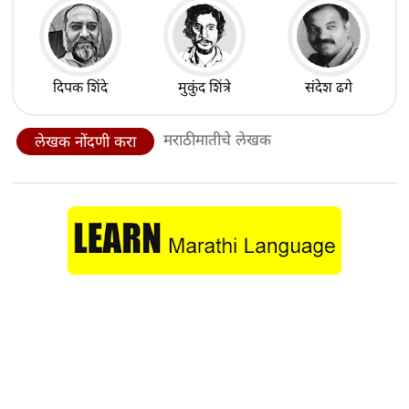
दिपक शिंदे
मुकुंद शिंत्रे
संदेश ढगे
मराठीमातीचे लेखक
लेखक नोंदणी करा