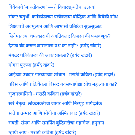
विवेकाचे ‘मारुतीकरण’ — ते विचारशून्यतेचा उत्सव!
संकष्ट चतुर्थी: कर्मकांडाच्या पलीकडचा बौद्धिक आणि विवेकी शोध
शिक्षणाचे अवमूल्यन आणि आभासी प्रतिष्ठेचा सुळसुळाट
सिनेमातल्या चमत्काराची अगतिकता: दिलासा की फसवणूक?
देऊळ बंद करून शासनाला प्रश्न का नाही? (हर्षद खंदारे)
मंगळ: पत्रिकेतला की आकाशातला? (हर्षद खंदारे)
मोगरा फुलला (हर्षद खंदारे)
आईच्या उबदार गारव्याच्या शोधात - मराठी कविता (हर्षद खंदारे)
परिस आणि प्रक्रियेतला विसर: गवसण्यापेक्षा शोध महत्त्वाचा का?
सृजनस्वामिनी - मराठी कविता (हर्षद खंदारे)
खरे नेतृत्व: लोकशक्तीचा जागर आणि निस्पृह मार्गदर्शक
सत्तेचा उन्माद आणि सोयीचा अस्मितावाद (हर्षद खंदारे)
शक्ती, संयम आणि समर्पित बुद्धिमत्तेचा महामेरू: हनुमान
म्हायी आय - मराठी कविता (हर्षद खंदारे)