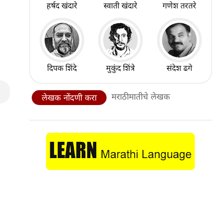
हर्षद खंदारे
स्वाती खंदारे
गणेश तरतरे
दिपक शिंदे
मुकुंद शिंत्रे
संदेश ढगे
मराठीमातीचे लेखक
लेखक नोंदणी करा