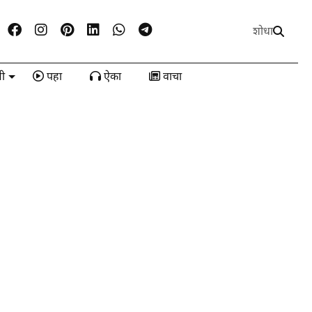
शोधा
ी
पहा
ऐका
वाचा