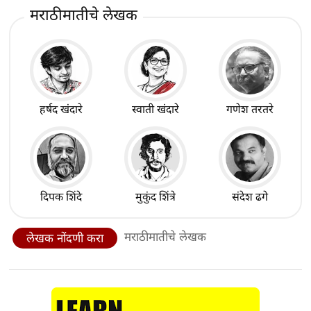
मराठीमातीचे लेखक
हर्षद खंदारे
स्वाती खंदारे
गणेश तरतरे
दिपक शिंदे
मुकुंद शिंत्रे
संदेश ढगे
मराठीमातीचे लेखक
लेखक नोंदणी करा