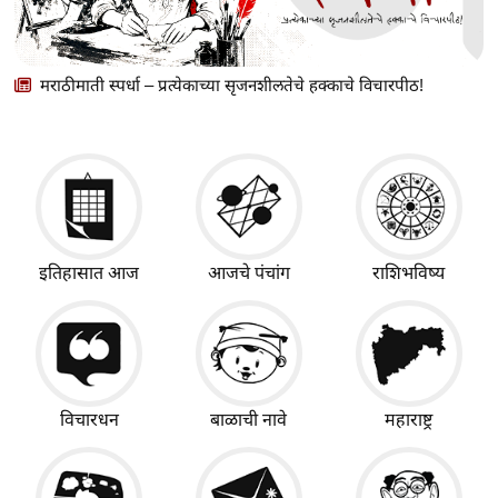
मराठीमाती स्पर्धा – प्रत्येकाच्या सृजनशीलतेचे हक्काचे विचारपीठ!
इतिहासात आज
आजचे पंचांग
राशिभविष्य
विचारधन
बाळाची नावे
महाराष्ट्र