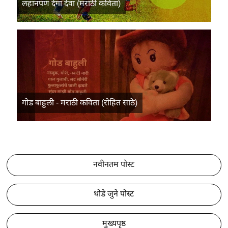
लहानपण देगा देवा (मराठी कविता)
गोड बाहुली - मराठी कविता (रोहित साठे)
नवीनतम पोस्ट
थोडे जुने पोस्ट
मुख्यपृष्ठ