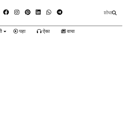
शोधा
ी
पहा
ऐका
वाचा