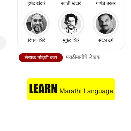
हर्षद खंदारे
स्वाती खंदारे
गणेश तरतरे
दिपक शिंदे
मुकुंद शिंत्रे
संदेश ढगे
मराठीमातीचे लेखक
लेखक नोंदणी करा