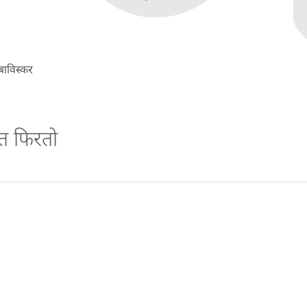
ाविस्कर
त फिरतो