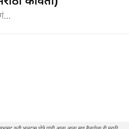
राठी कविता)
ं...
भासद कवी भानुदास धोत्रे यांची आला आला सण बैलपोळा ही मराठी