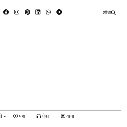
शोधा
ी
पहा
ऐका
वाचा