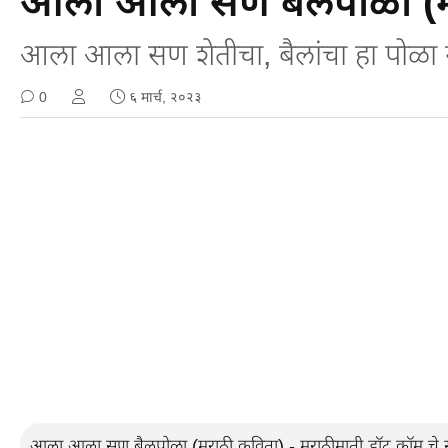
आला आला सण बैलपोळा (म
आला आला सण शेतीचा, बैलांचा हा पोळा ग
0
६ मार्च, २०२३
आला आला सण बैलपोळा (मराठी कविता) - मराठीमाती डॉट कॉम चे स