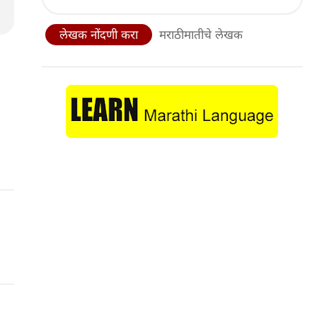
लेखक नोंदणी करा
मराठीमातीचे लेखक