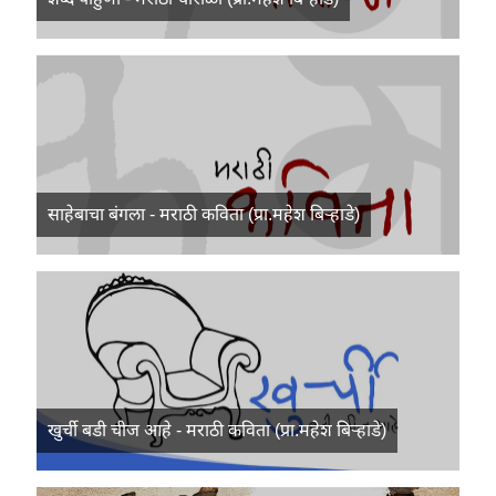
साहेबाचा बंगला - मराठी कविता (प्रा.महेश बिऱ्हाडे)
खुर्ची बडी चीज आहे - मराठी कविता (प्रा.महेश बिऱ्हाडे)