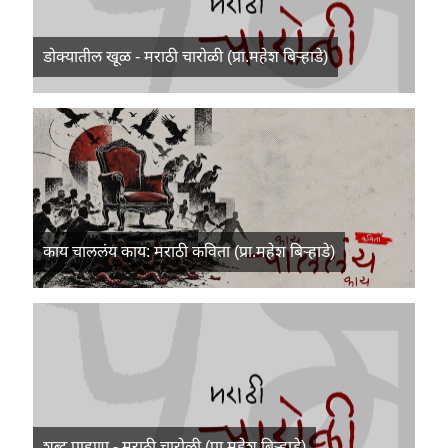
डोक्यातील खूळ - मराठी चारोळी (प्रा.महेश बिऱ्हाडे)
काय चाललंय काय: मराठी कविता (प्रा.महेश बिऱ्हाडे)
शब्द पाहुणा - मराठी चारोळी (प्रा.महेश बिऱ्हाडे)