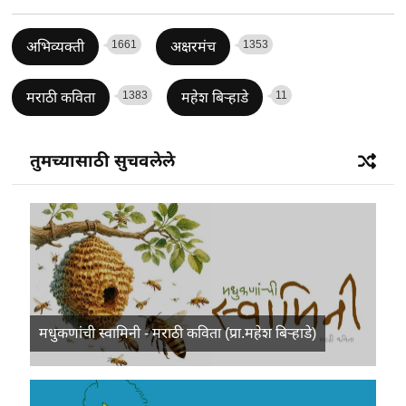
1661
1353
अभिव्यक्ती
अक्षरमंच
1383
11
मराठी कविता
महेश बिऱ्हाडे
तुमच्यासाठी सुचवलेले
मधुकणांची स्वामिनी - मराठी कविता (प्रा.महेश बिऱ्हाडे)