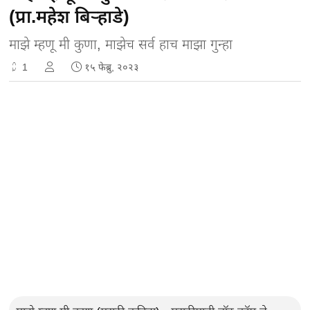
(प्रा.महेश बिऱ्हाडे)
माझे म्हणू मी कुणा, माझेच सर्व हाच माझा गुन्हा
1
१५ फेब्रु, २०२३