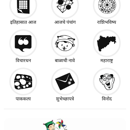
इतिहासात आज
आजचे पंचांग
राशिभविष्य
विचारधन
बाळाची नावे
महाराष्ट्र
पाककला
शुभेच्छापत्रे
विनोद