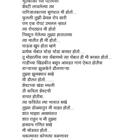
भुतकाळा च्या पटलावर
शेवटी लावलेल्या त्या
पारिजातकाच्या सुगंधात मी होतो...
फुलली तुझी प्रेमळ रोप सारी
पण एक रोपटं उमलल न्हवतं
त्या रोपट्यात मी होतो
निसटून गेलेल्या तुझ्या हातातल्या
त्या मातीत ही मी होतो...
पाऊस खूप होता म्हणे
प्रत्येक थेंबात थोडा थोडा बरसत होतो....
तू मोहरलीस ज्या थेंबामध्ये त्या थेंबात ही मी बरसत होतो...
गाडीच्या खिडकीत बसून आवडत गाणं ऐकत होतीस
वाऱ्याच्या झुळकेने डौलणाऱ्या
तुझ्या झुमक्यात सखे
मी डौलत होतो.......
शेवटच्या खंडा मधली
ती कविता शेवटची
वाचत होतीस..
त्या कवितेत ल्या भावात सखे
तुझ्या डोळ्यातुन मी वाहत होतो...
शांत माझ्या आसमंतात
शांत राहून च मी तुझ्या
हास्याच गणित सखे
मी सोडवत होतो...
थकल्यावर कोणत्या वळणावर