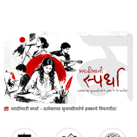
मराठीमाती स्पर्धा – प्रत्येकाच्या सृजनशीलतेचे हक्काचे विचारपीठ!