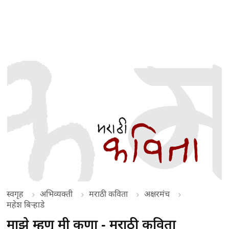
स्वगृह
अभिव्यक्ती
मराठी कविता
अक्षरमंच
महेश बिऱ्हाडे
माझे म्हणू मी कुणा - मराठी कविता