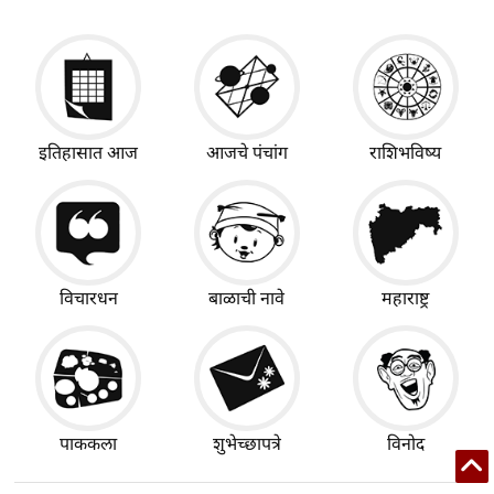
इतिहासात आज
आजचे पंचांग
राशिभविष्य
विचारधन
बाळाची नावे
महाराष्ट्र
पाककला
शुभेच्छापत्रे
विनोद