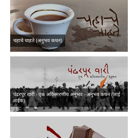
चहाचे चाहते (अनुभव कथन)
पंढरपूर वारी - एक अविस्मरणीय अनुभव - अनुभव कथन (जाई
नाईक)