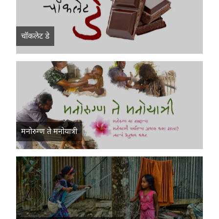
चॉकलेट डे
मनोरुग्ण ते मनोयात्री