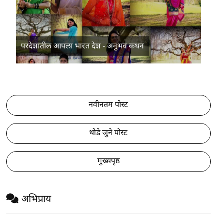
परदेशातील आपला भारत देश - अनुभव कथन
नवीनतम पोस्ट
थोडे जुने पोस्ट
मुख्यपृष्ठ
अभिप्राय