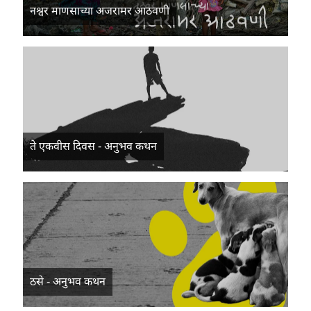
नश्वर माणसाच्या अजरामर आठवणी
ते एकवीस दिवस - अनुभव कथन
ठसे - अनुभव कथन