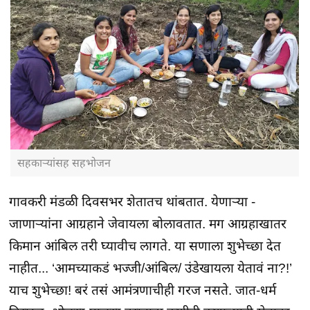
सहकार्‍यांसह सहभोजन
गावकरी मंडळी दिवसभर शेतातच थांबतात. येणार्‍या -
जाणार्‍यांना आग्रहाने जेवायला बोलावतात. मग आग्रहाखातर
किमान आंबिल तरी घ्यावीच लागते. या सणाला शुभेच्छा देत
नाहीत... ‘आमच्याकडं भज्जी/आंबिल/ उंडेखायला येतावं ना?!’
याच शुभेच्छा! बरं तसं आमंत्रणाचीही गरज नसते. जात-धर्म