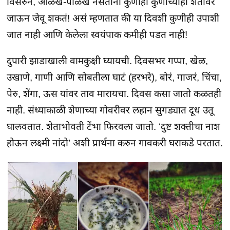
विसरुन, ओळख-पाळख नसताना कुणीही कुणाच्याही शेतावर
जाऊन जेवू शकतं! असं म्हणतात की या दिवशी कुणीही उपाशी
जात नाही आणि केलेला स्वयंपाक कमीही पडत नाही!
दुपारी झाडाखाली वामकुक्षी घ्यायची. दिवसभर गप्पा, खेळ,
उखाणे, गाणी आणि सोबतीला घाटं (हरभरे), बोरं, गाजरं, चिंचा,
पेरु, शेंगा, ऊस यांवर ताव मारायचा. दिवस कसा जातो कळतही
नाही. संध्याकाळी शेणाच्या गोवरीवर लहान सुगड्यात दूध उतू
घालवतात. शेताभोवती टेंभा फिरवला जातो. ‘दुष्ट शक्तीचा नाश
होऊन लक्ष्मी नांदो’ अशी प्रार्थना करुन गावकरी घराकडे परतात.