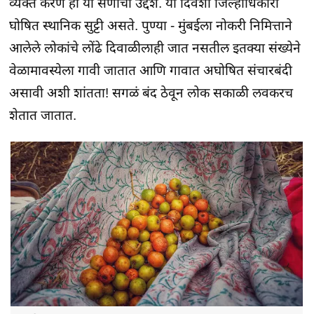
व्यक्त करणं हा या सणाचा उद्देश. या दिवशी जिल्हाधिकारी
घोषित स्थानिक सुट्टी असते. पुण्या - मुंबईला नोकरी निमित्ताने
आलेले लोकांचे लोंढे दिवाळीलाही जात नसतील इतक्या संख्येने
वेळामावस्येला गावी जातात आणि गावात अघोषित संचारबंदी
असावी अशी शांतता! सगळं बंद ठेवून लोक सकाळी लवकरच
शेतात जातात.