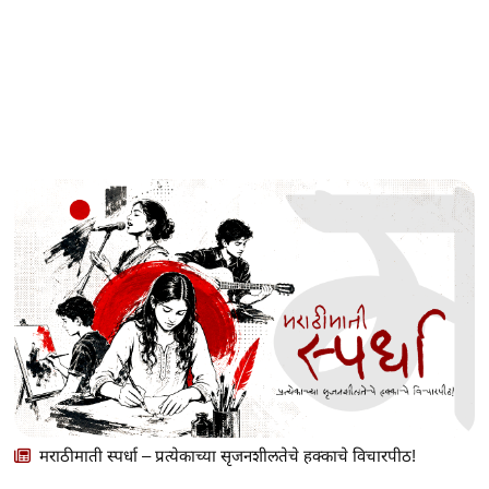
मराठीमाती स्पर्धा – प्रत्येकाच्या सृजनशीलतेचे हक्काचे विचारपीठ!