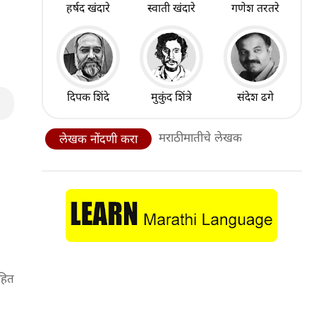
हर्षद खंदारे
स्वाती खंदारे
गणेश तरतरे
दिपक शिंदे
मुकुंद शिंत्रे
संदेश ढगे
मराठीमातीचे लेखक
लेखक नोंदणी करा
रहित