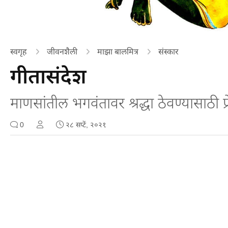
स्वगृह
जीवनशैली
माझा बालमित्र
संस्कार
गीतासंदेश
माणसांतील भगवंतावर श्रद्धा ठेवण्यासाठी प्
0
२८ सप्टें, २०२१