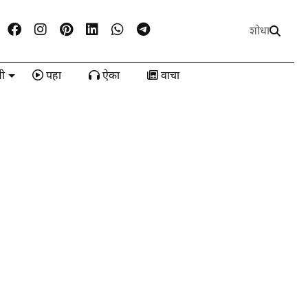
शोधा
ी
पहा
ऐका
वाचा