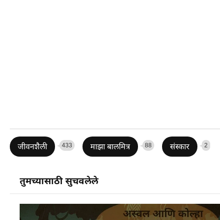
433
88
2
जीवनशैली
माझा बालमित्र
संस्कार
तुमच्यासाठी सुचवलेले