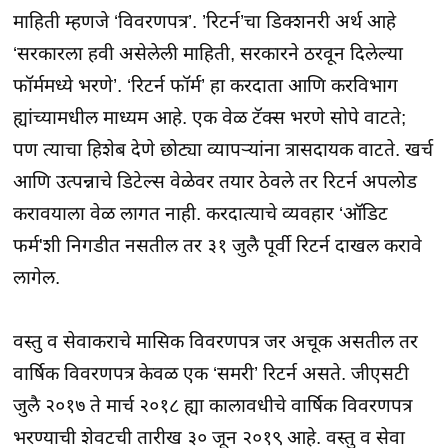
माहिती म्हणजे ‘विवरणपत्र’. ’रिटर्न’चा डिक्शनरी अर्थ आहे
‘सरकारला हवी असेलेली माहिती, सरकारने ठरवून दिलेल्या
फॉर्ममध्ये भरणे’. ‘रिटर्न फॉर्म’ हा करदाता आणि करविभाग
ह्यांच्यामधील माध्यम आहे. एक वेळ टॅक्स भरणे सोपे वाटते;
पण त्याचा हिशेब देणे छोट्या व्यापऱ्यांना त्रासदायक वाटते. खर्च
आणि उत्पन्नाचे डिटेल्स वेळेवर तयार ठेवले तर रिटर्न अपलोड
करावयाला वेळ लागत नाही. करदात्याचे व्यवहार ‘ऑडिट
फर्म'शी निगडीत नसतील तर ३१ जुलै पूर्वी रिटर्न दाखल करावे
लागेल.
वस्तु व सेवाकराचे मासिक विवरणपत्र जर अचूक असतील तर
वार्षिक विवरणपत्र केवळ एक ‘समरी’ रिटर्न असते. जीएसटी
जुलै २०१७ ते मार्च २०१८ ह्या कालावधीचे वार्षिक विवरणपत्र
भरण्याची शेवटची तारीख ३० जून २०१९ आहे. वस्तु व सेवा