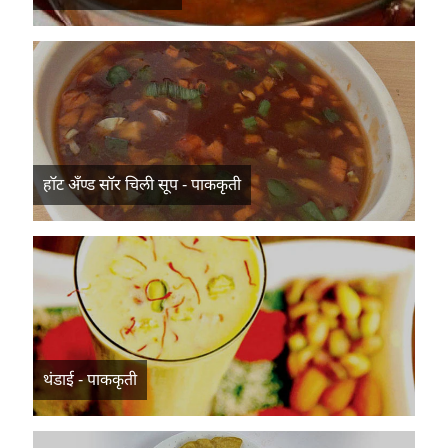
हॉट अँण्ड सॉर चिली सूप - पाककृती
थंडाई - पाककृती