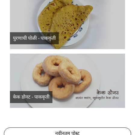
पुरणाची पोळी - पाककृती
केक डोनट - पाककृती
नवीनतम पोस्ट