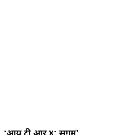
‘आय टी आर ४: सुगम’