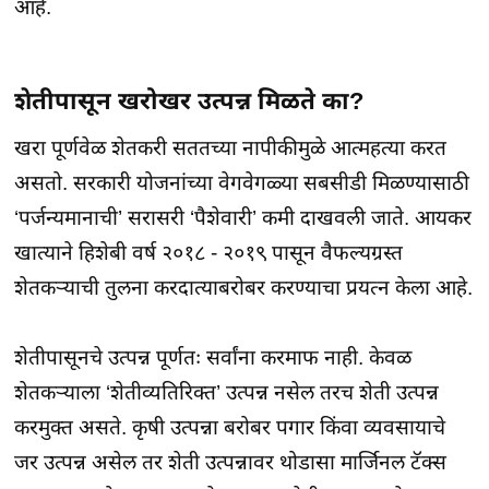
आहे.
शेतीपासून खरोखर उत्पन्न मिळते का?
खरा पूर्णवेळ शेतकरी सततच्या नापीकीमुळे आत्महत्या करत
असतो. सरकारी योजनांच्या वेगवेगळ्या सबसीडी मिळण्यासाठी
‘पर्जन्यमानाची’ सरासरी ‘पैशेवारी’ कमी दाखवली जाते. आयकर
खात्याने हिशेबी वर्ष २०१८ - २०१९ पासून वैफल्यग्रस्त
शेतकऱ्याची तुलना करदात्याबरोबर करण्याचा प्रयत्न केला आहे.
शेतीपासूनचे उत्पन्न पूर्णतः सर्वांना करमाफ नाही. केवळ
शेतकऱ्याला ‘शेतीव्यतिरिक्त’ उत्पन्न नसेल तरच शेती उत्पन्न
करमुक्त असते. कृषी उत्पन्ना बरोबर पगार किंवा व्यवसायाचे
जर उत्पन्न असेल तर शेती उत्पन्नावर थोडासा मार्जिनल टॅक्स