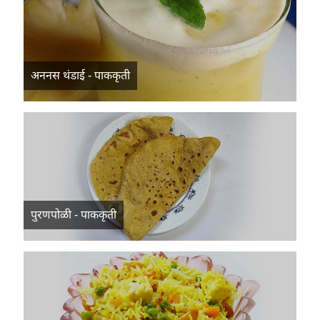
अननस थंडाई - पाककृती
पुरणपोळी - पाककृती