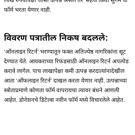
लाख रुपयांपेक्षा जास्त उत्पन्न असेल तर ‘सहज किंवा सुगम’चा
फॉर्म भरता येणार नाही.
विवरण पत्रातील निकष बदलले:
‘ऑनलाइन रिटर्न’ भरण्यातून फक्त अतिज्येष्ठ नागरिकांना सूट
देण्यात येते. आयकराच्या रिफंडसाठी ऑनलाइन रिटर्न अपलोड
करावे लागेल. पाच लाखापेक्षा कमी उत्पन्न करदात्यांनादेखील
आता ‘ऑफलाइन रिटर्न’ दाखल करता येणार नाही. उत्पन्नाच्या
स्त्रोताप्रमाणे कोणता फॉर्म वापरायचा त्यावर बंधने आणली
आहेत. डोनेशनचे डिटेल्स नवीन फॉर्म मध्ये विचारलेले आहेत.