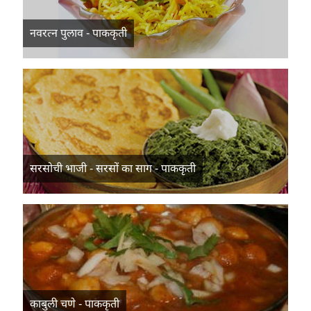
नवरत्न पुलाव - पाककृती
सरसोची भाजी - सरसों का साग - पाककृती
काबुली चणे - पाककृती