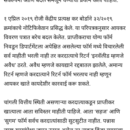
संकल्पना आणि बदल समजून घेण्याचा प्रयत्न केला पाहिजे.
१ एप्रिल २०१९ रोजी केंद्रीय प्रत्यक्ष कर बोर्डाने ३२/२०१९
क्रमांकाचे नोटिफिकेशन प्रसिद्ध केले. या परिपत्रकनुसार आयकर
विवरण पत्रात बरेच बदल केलेत. प्राप्तीकराचा योग्य फॉर्म
निवडून डिपार्टमेंटला अपेक्षित असलेल्या फॉर्म मध्ये विचारलेली
सर्व माहीती भरली नाही तर करदात्याचे रिटर्न ‘इनवॅलीड म्हणजे
अवैध’ ठरते. अवैध म्हणजे कायद्याने रद्दबातल झालेले, अमान्य
रिटर्न म्हणजे करदात्याने रिटर्न फॉर्म भरलाच नाही म्हणून
आयकर खाते कायदेशीर कारवाई करू शकते.
चांगली वित्तीय स्थिती असणाऱ्या करदात्याकडून प्राप्तीकर
खात्याला आता सविस्तर माहीती पाहिजे. आता ‘सहज’ आणि
‘सुगम’ फॉर्म सर्वच करदात्यांसाठी सुटसुटीत नाहीत. पन्नास