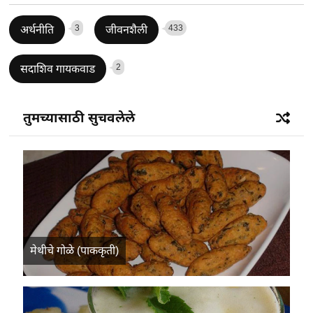
3
433
अर्थनीति
जीवनशैली
2
सदाशिव गायकवाड
तुमच्यासाठी सुचवलेले
मेथीचे गोळे (पाककृती)