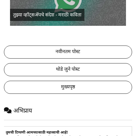
तुझ्या व्हॉट्सॲपचे संदेश - मराठी कविता
नवीनतम पोस्ट
थोडे जुने पोस्ट
मुख्यपृष्ठ
अभिप्राय
तुमची टिप्पणी आमच्यासाठी महत्त्वाची आहे!