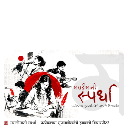
मराठीमाती स्पर्धा – प्रत्येकाच्या सृजनशीलतेचे हक्काचे विचारपीठ!