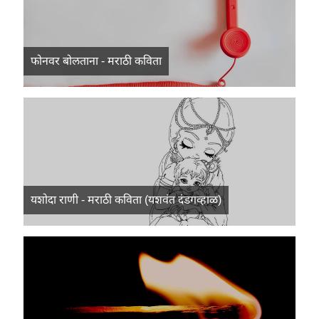
फोनवर बोलताना - मराठी कविता
यशोदा राणी - मराठी कविता (यशवंत दंडगव्हाळ)