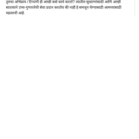
तुमचा अभिप्राय / टिप्पणी ही आम्ही कसे कार्य करतो? त्यातील सुधारणांसाठी आणि आम्ही
सातत्याने उच्च-गुणवत्तेची सेवा प्रदान करतोय की नाही हे समजून घेण्यासाठी आमच्यासाठी
महत्वाची आहे.