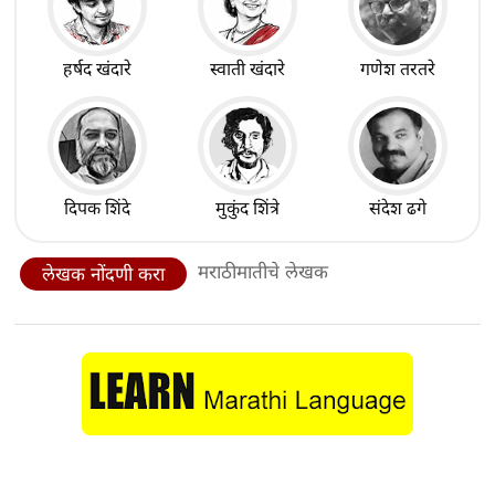
हर्षद खंदारे
स्वाती खंदारे
गणेश तरतरे
दिपक शिंदे
मुकुंद शिंत्रे
संदेश ढगे
मराठीमातीचे लेखक
लेखक नोंदणी करा