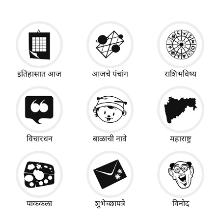
इतिहासात आज
आजचे पंचांग
राशिभविष्य
विचारधन
बाळाची नावे
महाराष्ट्र
पाककला
शुभेच्छापत्रे
विनोद