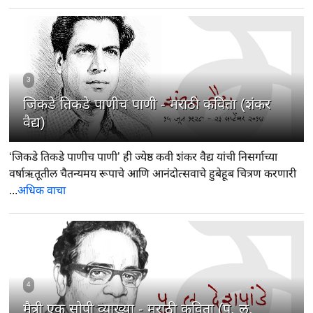
3
जिकडे तिकडे पाणीच पाणी - मराठी कविता (शंकर
वैद्य)
‘जिकडे तिकडे पाणीच पाणी’ ही ज्येष्ठ कवी शंकर वैद्य यांची निसर्गाच्या
वर्षाऋतूतील चैतन्यमय रूपाचे आणि आनंदोत्सवाचे हुबेहूब चित्रण करणारी
...
अधिक वाचा
4
मैत्री एक सोपी व्याख्या - मराठी कविता (पु. ल.