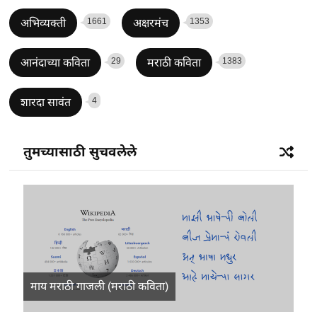
1661
1353
अभिव्यक्ती
अक्षरमंच
29
1383
आनंदाच्या कविता
मराठी कविता
4
शारदा सावंत
तुमच्यासाठी सुचवलेले
माय मराठी गाजली (मराठी कविता)