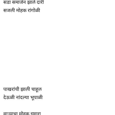
सडा समार्जन झाले दारी
सजली मोहक रांगोळी
पाखरांची झाली चाहूल
देऊळी नांदल्या भूपाळी
वार्‍याचा मोहक इशारा