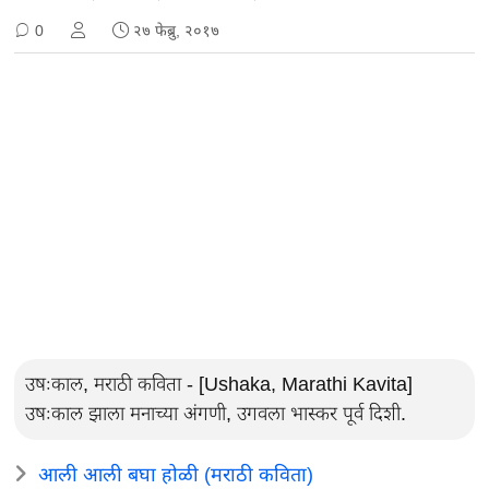
0
२७ फेब्रु, २०१७
उषःकाल, मराठी कविता - [Ushaka, Marathi Kavita]
उषःकाल झाला मनाच्या अंगणी, उगवला भास्कर पूर्व दिशी.
आली आली बघा होळी (मराठी कविता)