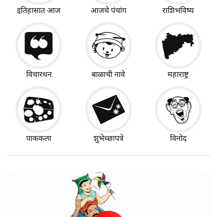
इतिहासात आज
आजचे पंचांग
राशिभविष्य
विचारधन
बाळाची नावे
महाराष्ट्र
पाककला
शुभेच्छापत्रे
विनोद