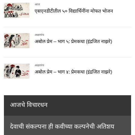
आज
एसएनडीटीतील ५० विद्यार्थिनींना मोफत भोजन
अक्षरमंच
अबोल प्रेम – भाग ५: प्रेमकथा (इंद्रजित नाझरे)
अक्षरमंच
अबोल प्रेम – भाग ४: प्रेमकथा (इंद्रजित नाझरे)
आजचे विचारधन
देवाची संकल्पना ही कवीच्या कल्पनेची अतिशय