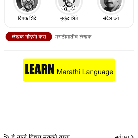
दिपक शिंदे
मुकुंद शिंत्रे
संदेश ढगे
लेखक नोंदणी करा
मराठीमातीचे लेखक
हे ताजे विषय नक्की वाचा
सर्व पहा