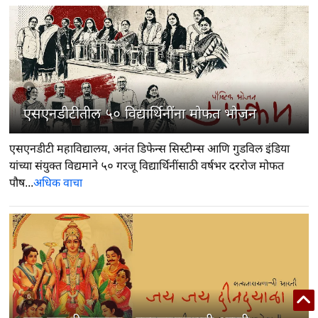
5
एसएनडीटीतील ५० विद्यार्थिनींना मोफत भोजन
एसएनडीटी महाविद्यालय, अनंत डिफेन्स सिस्टीम्स आणि गुडविल इंडिया
यांच्या संयुक्त विद्यमाने ५० गरजू विद्यार्थिनींसाठी वर्षभर दररोज मोफत
पौष...
अधिक वाचा
6