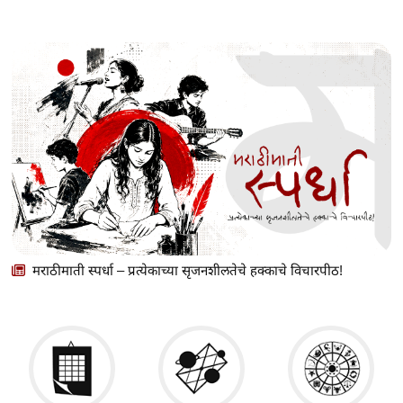
मराठीमाती स्पर्धा – प्रत्येकाच्या सृजनशीलतेचे हक्काचे विचारपीठ!