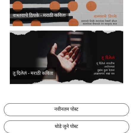
वास्तवाचे ठिपके - मराठी कविता
तू दिलेलं - मराठी कविता
नवीनतम पोस्ट
थोडे जुने पोस्ट