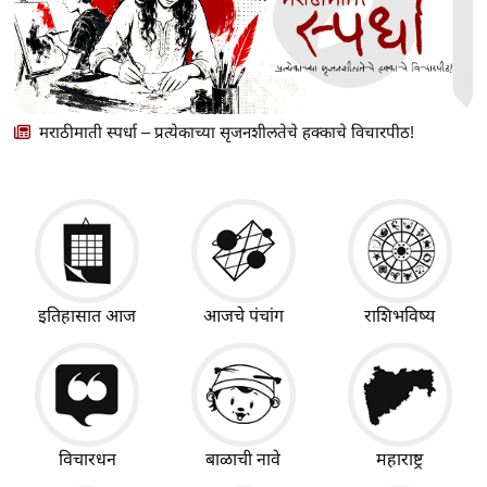
मराठीमाती स्पर्धा – प्रत्येकाच्या सृजनशीलतेचे हक्काचे विचारपीठ!
इतिहासात आज
आजचे पंचांग
राशिभविष्य
विचारधन
बाळाची नावे
महाराष्ट्र