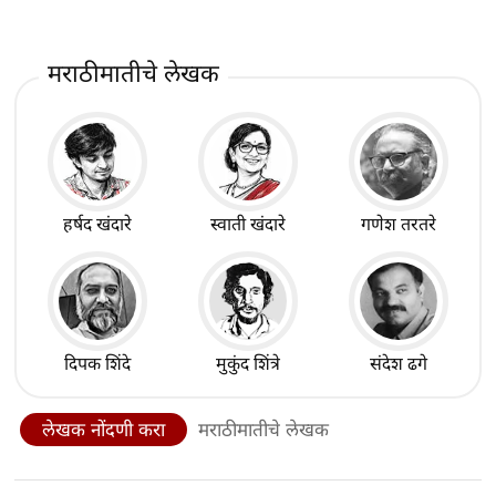
मराठीमातीचे लेखक
हर्षद खंदारे
स्वाती खंदारे
गणेश तरतरे
दिपक शिंदे
मुकुंद शिंत्रे
संदेश ढगे
लेखक नोंदणी करा
मराठीमातीचे लेखक