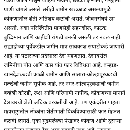
पडतो आणि पश्चिम वाहिनी नद्यांना, छोट्या झऱ्यांना, पऱ्ह्यांना
पाणी चांगले असते. तरीही जमीन खडकाळ असल्यामुळे
कोकणातील शेती अतिशय कष्टांची असते. जीवनसंघर्ष उग्र
असतो. अशा परिस्थितीत माणसेही सहनशील, काटक,
बुध्दिमान आणि काहीशी रांगडी बनली असली तर नवल नाही.
सह्याद्रीच्या पूर्वेकडील जमीन मात्र सावकाश सपाटीकडे जाणारी
आहे. या पठाराच्या प्रदेशाला देश महणतात. देशावरील
जमिनीचा पोत आणि कस यांत फार विविधता आहे. वऱ्हाड-
खानदेशकडची काळी जमीन आणि सातारा-कोल्हापूरकडची
मळईची जमीन सुपीक आहे, तर नगर-सोलापूरकडाची जमीन
बव्हंशी कोरडी, रूक्ष आणि परिणामी नापीक, कोकणच्या मानाने
देशावरची शेती अधिक बरकतीची आहे. पण एकंदरीत पाहता
महाराष्ट्रातील लोकांना शेतीभाती पिकविण्यासाठी फार मेहनत
करावी लागते. एका मुडपलेल्या पंखावर कोकण आणि दुसऱ्या