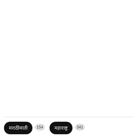
154
341
मराठीमाती
महाराष्ट्र