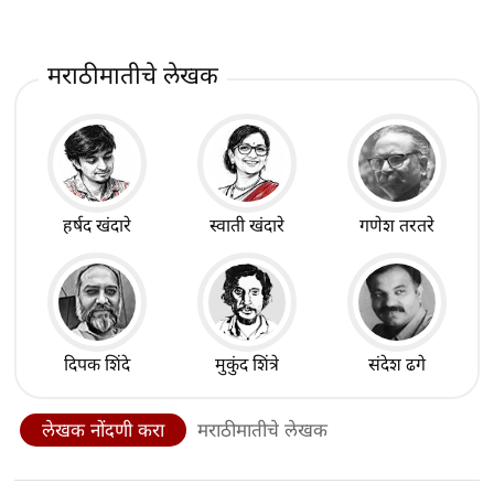
मराठीमातीचे लेखक
हर्षद खंदारे
स्वाती खंदारे
गणेश तरतरे
दिपक शिंदे
मुकुंद शिंत्रे
संदेश ढगे
लेखक नोंदणी करा
मराठीमातीचे लेखक