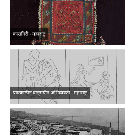
कारागिरी - महाराष्ट्र
प्राक्कालीन वाङ्‍मयीन अभिव्यक्ती - महाराष्ट्र