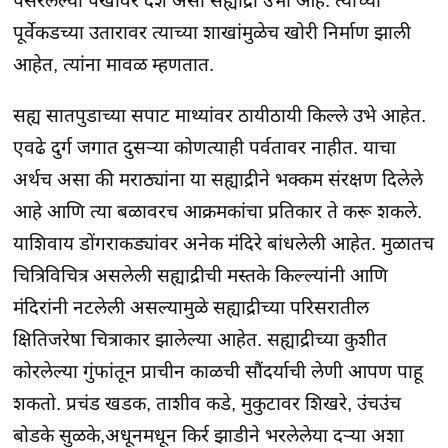
पसरलेल्या पंखावर देश असा सह्याद्री उभा आहे. त्याच्या
पूर्वेकडच्या उतारावर त्याच्या शाखांमुळेच खोरी निर्माण झाली
आहेत, त्यांना मावळ म्हणतात.
सह्य सातपुडाच्या सपाट माथ्यांवर ठायीठायी किल्ले उभे आहेत.
एवढे दुर्ग जगात दुसऱ्या कोणत्याही पर्वतावर नाहीत. याचा
अर्थच असा की मराठ्यांना या सह्याद्रीने भक्कम संरक्षण दिलेले
आहे आणि त्या बळावरच आक्रमकांचा प्रतिकार ते करू शकले.
याशिवाय डोंगराकड्यांवर अनेक मंदिरे बांधलेली आहेत. मुळातच
चित्रिविचित्र असलेली सह्याद्रीची मस्तके किल्ल्यांनी आणि
मंदिरांनी नटलेली असल्यामुळे सह्याद्रीच्या परिसरातील
क्षितिजरेषा चित्राकार झालेल्या आहेत. सह्याद्रीच्या कुशीत
कोरलेल्या गुंफांतून प्राचीन काळची सौंदर्याची लेणी आपण पाहू
शकतो. प्रचंड खडक, ताशीव कडे, मुकुटावर शिखरे, उंच‍उंच
बोडके सुळके,अधूनमधून किर्र झाडीने भरलेलेया दऱ्या अशा