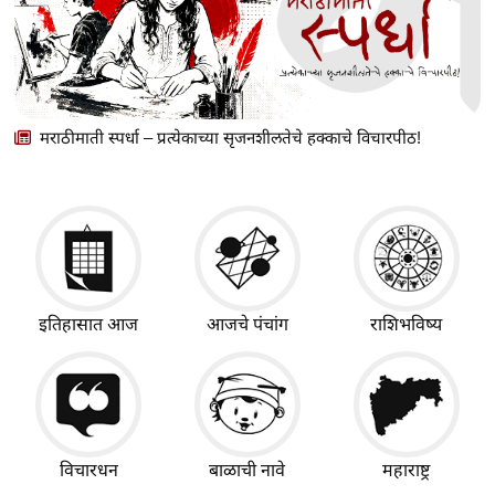
मराठीमाती स्पर्धा – प्रत्येकाच्या सृजनशीलतेचे हक्काचे विचारपीठ!
इतिहासात आज
आजचे पंचांग
राशिभविष्य
विचारधन
बाळाची नावे
महाराष्ट्र