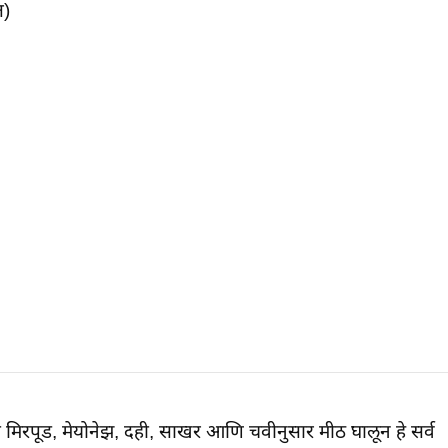
त)
िरपूड, मेयोनेझ, दही, साखर आणि चवीनुसार मीठ घालून हे सर्व