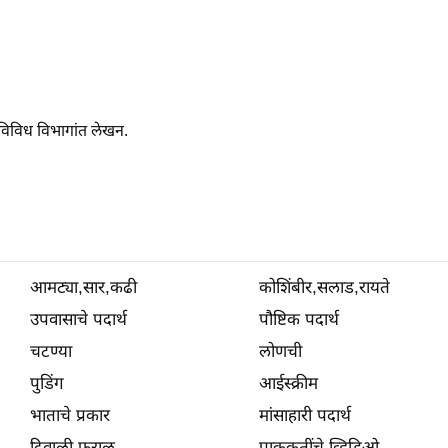
 विविध विभागांत लेखन.
आमट्या,सार,कढी
कोशिंबीर,सलाड,रायते
उपवासाचे पदार्थ
पौष्टिक पदार्थ
चटण्या
लोणची
पुडिंग
आईस्क्रीम
भाताचे प्रकार
मांसाहारी पदार्थ
दिवाळी फराळ
पाककृतींचे व्हिडिओ