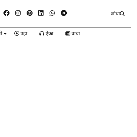
शोधा
ी
पहा
ऐका
वाचा