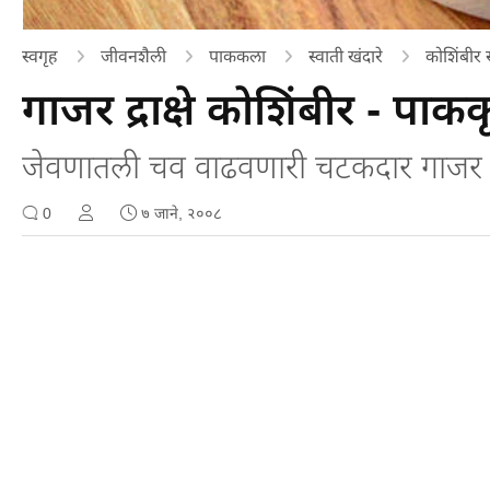
स्वगृह
जीवनशैली
पाककला
स्वाती खंदारे
कोशिंबीर 
गाजर द्राक्षे कोशिंबीर - पाक
जेवणातली चव वाढवणारी चटकदार गाजर द्रा
0
७ जाने, २००८