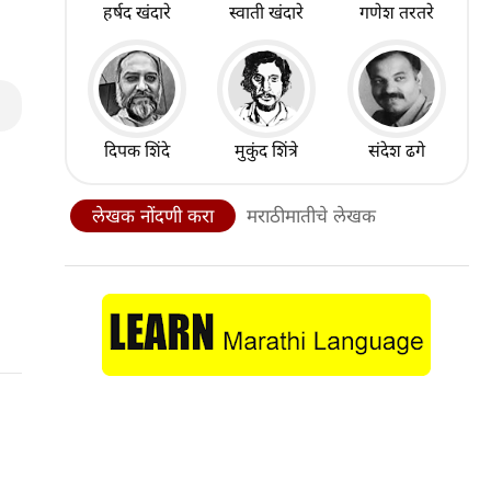
हर्षद खंदारे
स्वाती खंदारे
गणेश तरतरे
दिपक शिंदे
मुकुंद शिंत्रे
संदेश ढगे
लेखक नोंदणी करा
मराठीमातीचे लेखक