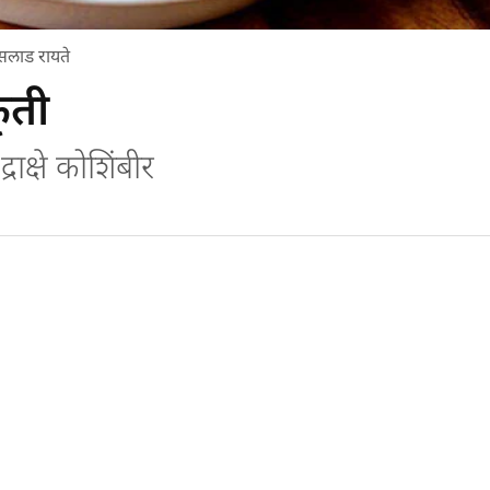
सलाड रायते
कृती
क्षे कोशिंबीर