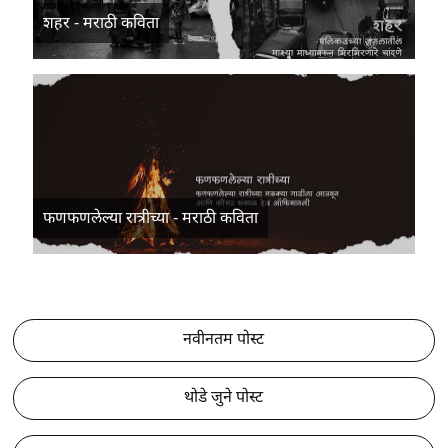
शहर - मराठी कविता
फणफणलेल्या रात्रीच्या - मराठी कविता
नवीनतम पोस्ट
थोडे जुने पोस्ट