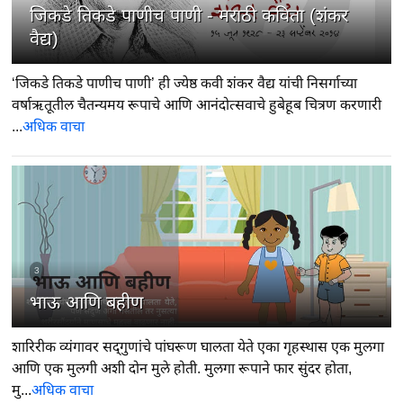
जिकडे तिकडे पाणीच पाणी - मराठी कविता (शंकर
वैद्य)
‘जिकडे तिकडे पाणीच पाणी’ ही ज्येष्ठ कवी शंकर वैद्य यांची निसर्गाच्या
वर्षाऋतूतील चैतन्यमय रूपाचे आणि आनंदोत्सवाचे हुबेहूब चित्रण करणारी
...
अधिक वाचा
3
भाऊ आणि बहीण
शारिरीक व्यंगावर सद्‍गुणांचे पांघरूण घालता येते एका गृहस्थास एक मुलगा
आणि एक मुलगी अशी दोन मुले होती. मुलगा रूपाने फार सुंदर होता,
मु...
अधिक वाचा