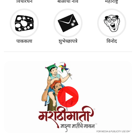
विचारधन
बाळाची नावे
महाराष्ट्र
पाककला
शुभेच्छापत्रे
विनोद