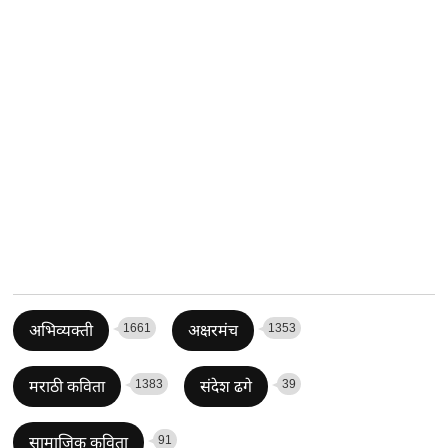
1661
1353
अभिव्यक्ती
अक्षरमंच
1383
39
मराठी कविता
संदेश ढगे
91
सामाजिक कविता