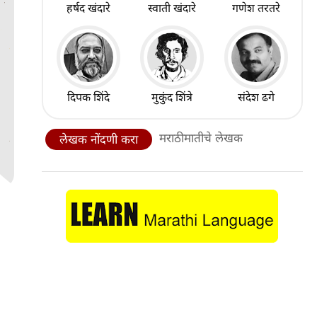
हर्षद खंदारे
स्वाती खंदारे
गणेश तरतरे
दिपक शिंदे
मुकुंद शिंत्रे
संदेश ढगे
मराठीमातीचे लेखक
लेखक नोंदणी करा