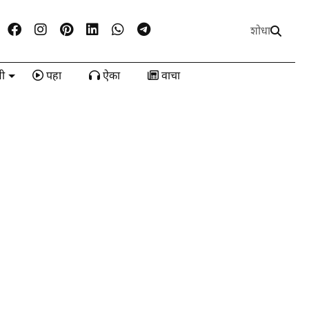
शोधा
ी
पहा
ऐका
वाचा