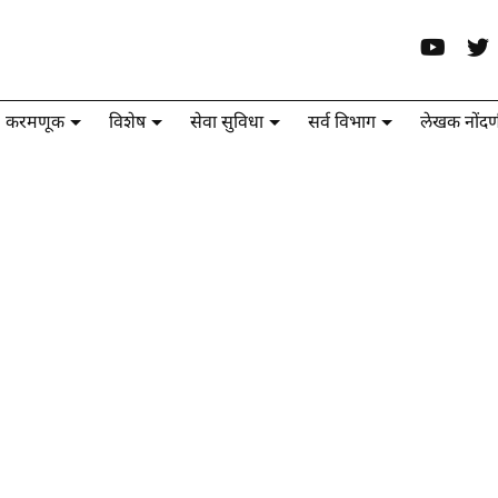
करमणूक
विशेष
सेवा सुविधा
सर्व विभाग
लेखक नोंदण