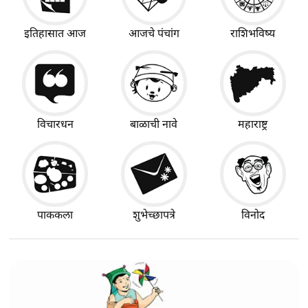
इतिहासात आज
आजचे पंचांग
राशिभविष्य
विचारधन
बाळाची नावे
महाराष्ट्र
पाककला
शुभेच्छापत्रे
विनोद