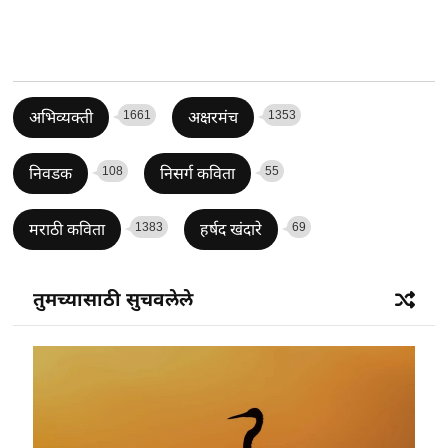
1661
1353
अभिव्यक्ती
अक्षरमंच
108
55
निवडक
निसर्ग कविता
1383
69
मराठी कविता
हर्षद खंदारे
तुमच्यासाठी सुचवलेले