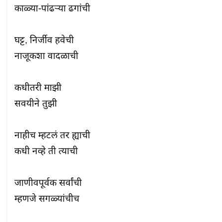
काळ्या-पांढऱ्या ढगांची

घट्ट, निर्जीव हवेची

नाजूकशा वादळाची

कधीतरी माझी

सवयीने तुझी

नाहीच म्हटलं तर ह्याची

कधी नव्हे ती त्याची

जाणीवपूर्वक सर्वांची

म्हणजे सगळ्यांचीच
