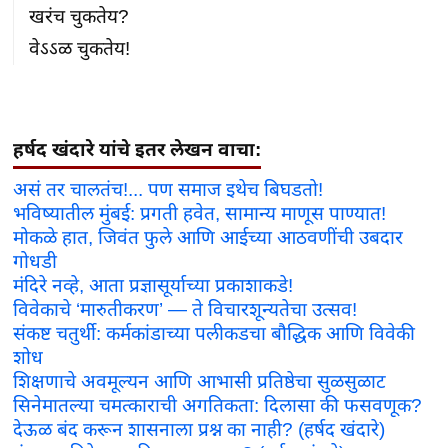
खरंच चुकतेय?

वेऽऽळ चुकतेय!
हर्षद खंदारे यांचे इतर लेखन वाचा:
असं तर चालतंच!... पण समाज इथेच बिघडतो!
भविष्यातील मुंबई: प्रगती हवेत, सामान्य माणूस पाण्यात!
मोकळे हात, जिवंत फुले आणि आईच्या आठवणींची उबदार
गोधडी
मंदिरे नव्हे, आता प्रज्ञासूर्याच्या प्रकाशाकडे!
विवेकाचे ‘मारुतीकरण’ — ते विचारशून्यतेचा उत्सव!
संकष्ट चतुर्थी: कर्मकांडाच्या पलीकडचा बौद्धिक आणि विवेकी
शोध
शिक्षणाचे अवमूल्यन आणि आभासी प्रतिष्ठेचा सुळसुळाट
सिनेमातल्या चमत्काराची अगतिकता: दिलासा की फसवणूक?
देऊळ बंद करून शासनाला प्रश्न का नाही? (हर्षद खंदारे)