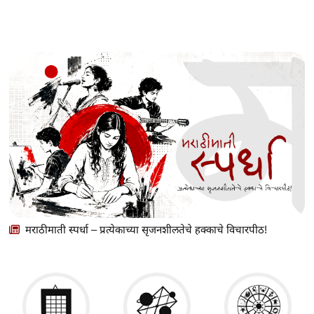
मराठीमाती स्पर्धा – प्रत्येकाच्या सृजनशीलतेचे हक्काचे विचारपीठ!