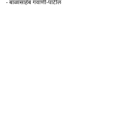
- बाळासाहेब गवाणी-पाटील