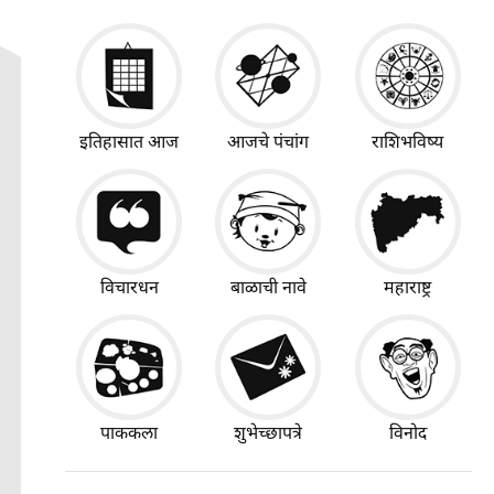
इतिहासात आज
आजचे पंचांग
राशिभविष्य
विचारधन
बाळाची नावे
महाराष्ट्र
पाककला
शुभेच्छापत्रे
विनोद