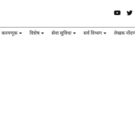
करमणूक
विशेष
सेवा सुविधा
सर्व विभाग
लेखक नोंदण