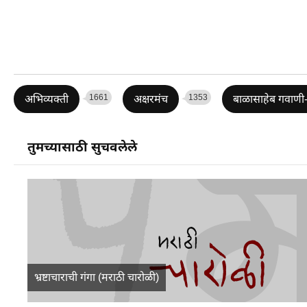
1661
1353
अभिव्यक्ती
अक्षरमंच
बाळासाहेब गवाणी
तुमच्यासाठी सुचवलेले
भ्रष्टाचाराची गंगा (मराठी चारोळी)