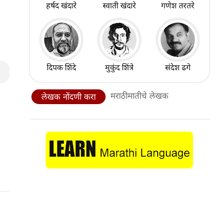
हर्षद खंदारे
स्वाती खंदारे
गणेश तरतरे
दिपक शिंदे
मुकुंद शिंत्रे
संदेश ढगे
मराठीमातीचे लेखक
लेखक नोंदणी करा