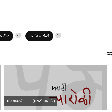
21
45
-पाटील
मराठी चारोळी
मोक्यावरची जागा (मराठी चारोळी)