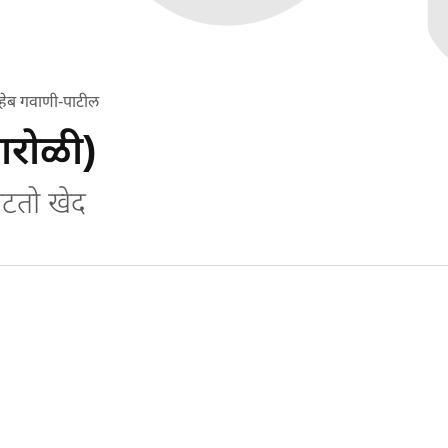
हेब गवाणी-पाटील
ारोळी)
ाटतो खेद