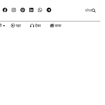
शोधा
ी
पहा
ऐका
वाचा