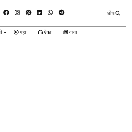
शोधा
ी
पहा
ऐका
वाचा