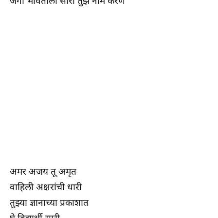
जगा भोवताली सारी तुझे नाम करण
अमर अजय तू अमृत
वाहिली अक्षरांची धारी
तुझ्या ज्ञानाच्या प्रकाशात