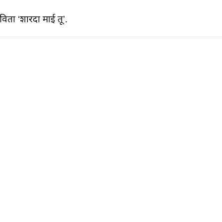
ता ‘शारदा माई तू’.