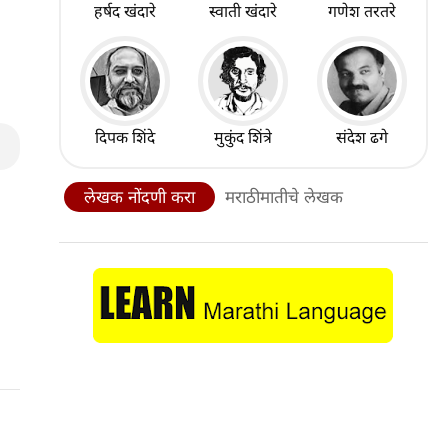
हर्षद खंदारे
स्वाती खंदारे
गणेश तरतरे
दिपक शिंदे
मुकुंद शिंत्रे
संदेश ढगे
लेखक नोंदणी करा
मराठीमातीचे लेखक